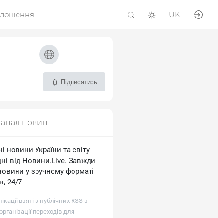
олошення
UK
Підписатись
канал новин
і новини України та світу
ні від Новини.Live. Завжди
 новини у зручному форматі
, 24/7
лікації взяті з публічних RSS з
рганізації переходів для