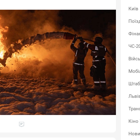
Київ
Поїз
Фіна
ЧС-2
Війс
Мобі
Штаб
Льві
Тран
Кіно
Нови