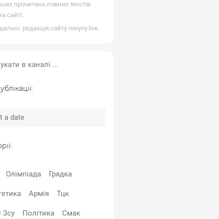
ших прочитань повних текстів
а сайті.
дальні: редакція сайту
novyny.live
.
ублікації:
рії:
Олімпіада
Грядка
гетика
Армія
Тцк
 Зсу
Політика
Смак