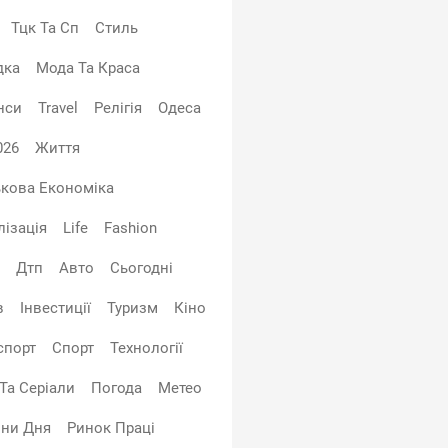
Тцк Та Сп
Стиль
дка
Мода Та Краса
нси
Travel
Релігія
Одеса
026
Життя
ькова Економіка
лізація
Life
Fashion
Дтп
Авто
Сьогодні
в
Інвестиції
Туризм
Кіно
спорт
Спорт
Технології
 Та Серіали
Погода
Метео
ни Дня
Ринок Праці