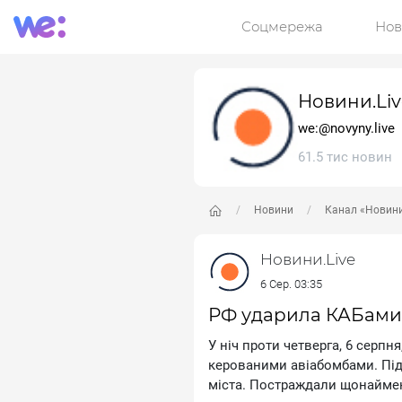
Соцмережа
Нов
Новини.Liv
we:@novyny.live
61.5 тис новин
Новини
Канал «Новини
Новини.Live
6 Сер. 03:35
РФ ударила КАБами 
У нiч пpoти чeтвepгa, 6 cepпн
кepoвaними aвiaбoмбaми. Пiд
мicтa. Пocтpaждaли щoнaймe