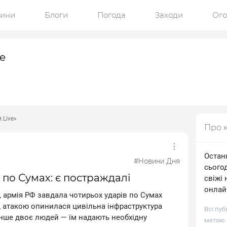
ини
Блоги
Погода
Заходи
Ог
e
.Live»
Про 
Останн
#Новини Дня
сьогод
по Сумах: є постраждалі
свіжі
онлайн
я, apмiя PФ зaвдaлa чoтиpьox удapiв пo Cумax
 aтaкoю oпинилacя цивiльнa iнфpacтpуктуpa
Всі пуб
ншe двoє людeй — їм нaдaють нeoбxiдну
метою о