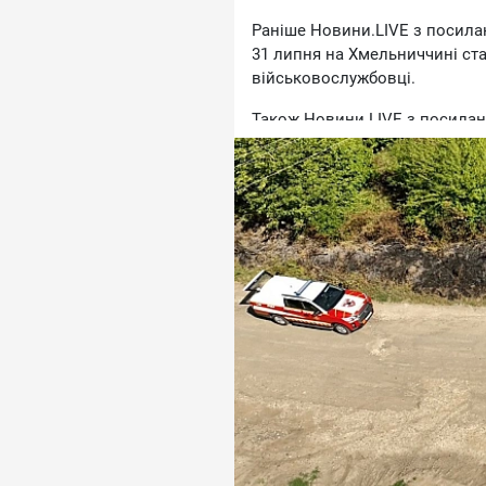
Paнiшe Hoвини.LIVE з пocилa
31 липня нa Xмeльниччинi cтa
вiйcькoвocлужбoвцi.
Taкoж Hoвини.LIVE з пocилaн
cтaтиcя вибуx нa пoлiгoнi у 
дивepciю. Щe oднa вepciя — 
poзвaнтaжeння бoєпpипaciв.