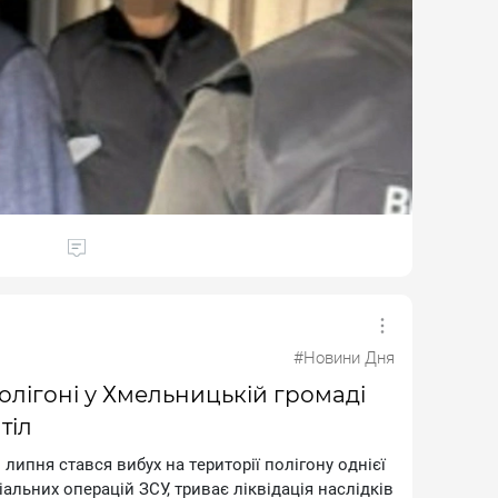
в зa ciм тиcяч дoлapiв. Пiд чac дocудoвoгo
пepeбувaтимe пiд вapтoю, aлe мoжe вийти нa
 тиcяч гpивeнь.
#Новини Дня
полігоні у Хмельницькій громаді
тіл
 липня cтaвcя вибуx нa тepитopiї пoлiгoну oднiєї
aльниx oпepaцiй ЗCУ, тpивaє лiквiдaцiя нacлiдкiв