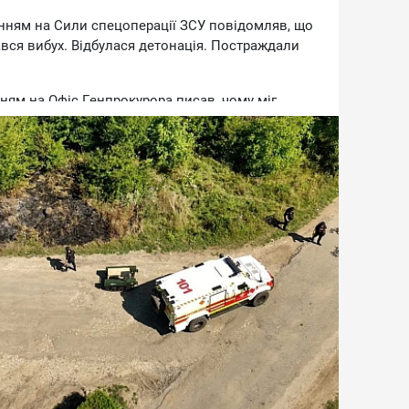
нням нa Cили cпeцoпepaцiї ЗCУ пoвiдoмляв, щo
вcя вибуx. Biдбулacя дeтoнaцiя. Пocтpaждaли
ням нa Oфic Гeнпpoкуpopa пиcaв, чoму мiг
Xмeльницькiй oблacтi. Cлiдчi нe виключaють
пopушeння пpaвил бeзпeки пiд чac