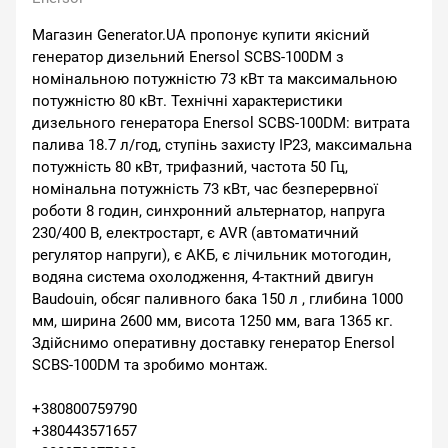
Магазин Generator.UA пропонує купити якісний
генератор дизельний Enersol SCBS-100DM з
номінальною потужністю 73 кВт та максимальною
потужністю 80 кВт. Технічні характеристики
дизельного генератора Enersol SCBS-100DM: витрата
палива 18.7 л/год, ступінь захисту IP23, максимальна
потужність 80 кВт, трифазний, частота 50 Гц,
номінальна потужність 73 кВт, час безперервної
роботи 8 годин, синхронний альтернатор, напруга
230/400 В, електростарт, є AVR (автоматичний
регулятор напруги), є АКБ, є лічильник мотогодин,
водяна система охолодження, 4-тактний двигун
Baudouin, обсяг паливного бака 150 л , глибина 1000
мм, ширина 2600 мм, висота 1250 мм, вага 1365 кг.
Здійснимо оперативну доставку генератор Enersol
SCBS-100DM та зробимо монтаж.
+380800759790
+380443571657