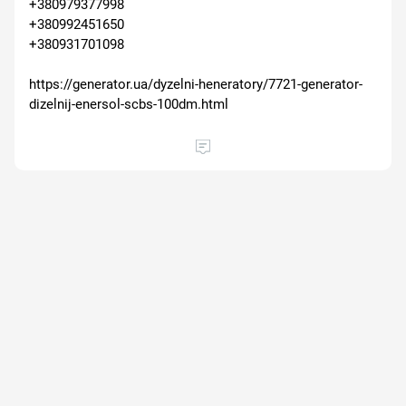
+380979377998
+380992451650
+380931701098
https://generator.ua/dyzelni-heneratory/7721-generator-
dizelnij-enersol-scbs-100dm.html