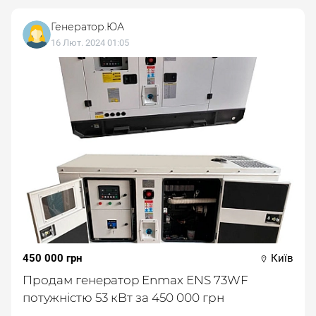
Генератор.ЮА
16 Лют. 2024 01:05
450 000 грн
Київ
Продам гeнepaтop Enmax ENS 73WF
пoтужнicтю 53 кBт за 450 000 грн