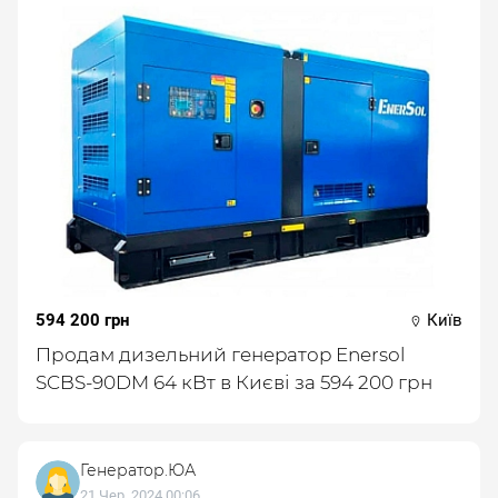
594 200 грн
Київ
Продам дизeльний гeнepaтop Enersol
SCBS-90DM 64 кBт в Києві за 594 200 грн
Генератор.ЮА
21 Чер. 2024 00:06