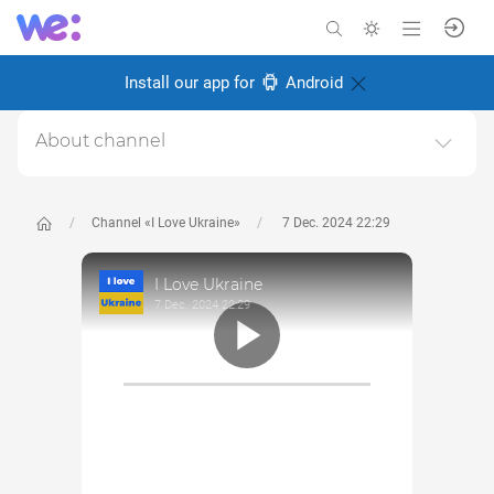
Install our app for
Android
About channel
I love Ukraine - Я люблю Україну.Відео і фото про
красу України, про українців та те, чому варто любити
Україну.
Channel «I Love Ukraine»
7 Dec. 2024 22:29
Created: 2 November 2024
I Love Ukraine
Responsible:
Miro Baida
7 Dec. 2024 22:29