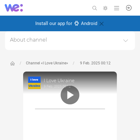
Install our app for
Android
About channel
I love Ukraine - Я люблю Україну.Відео і фото про
красу України, про українців та те, чому варто любити
Україну.
Channel «I Love Ukraine»
9 Feb. 2025 00:12
Created: 2 November 2024
I Love Ukraine
Responsible:
Miro Baida
9 Feb. 2025 00:12