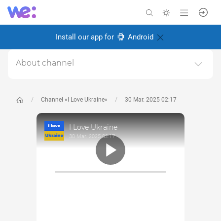
Install our app for
Android
About channel
I love Ukraine - Я люблю Україну.Відео і фото про
красу України, про українців та те, чому варто любити
Україну.
Channel «I Love Ukraine»
30 Mar. 2025 02:17
Created: 2 November 2024
I Love Ukraine
Responsible:
Miro Baida
30 Mar. 2025 02:17