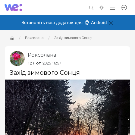
Встановіть наш додаток для
Android
Роксолана
Захід зимового Сонця
Роксолана
12 Лют. 2025 16:57
Захід зимового Сонця