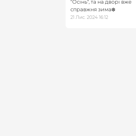
″Осінь″, та на дворі вже
справжня зима❄️
21 Лис. 2024 16:12