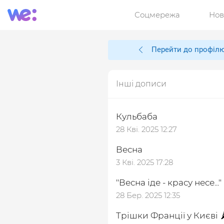
Соцмережа
Нов
Перейти до профіл
Інші дописи
Кульбаба
28 Кві. 2025 12:27
Весна
3 Кві. 2025 17:28
″Весна іде - красу несе...″
28 Бер. 2025 12:35
Трішки Франції у Києві 