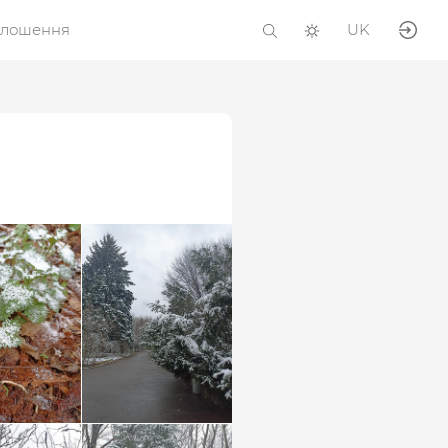
олошення
UK