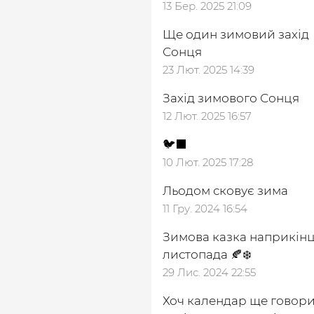
13 Бер. 2025 21:09
Ще один зимовий захід
Сонця
23 Лют. 2025 14:39
Захід зимового Сонця
12 Лют. 2025 16:57
🐦‍⬛
10 Лют. 2025 17:28
Льодом сковує зима
11 Гру. 2024 16:54
Зимова казка наприкінц
листопада 🍂❄️
29 Лис. 2024 22:55
Хоч календар ще говори