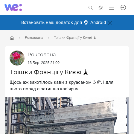
Встановіть наш додаток для
Android
Роксолана
Трішки Франції у Києві 🗼
Роксолана
13 Бер. 2025 21:09
Трішки Франції у Києві 🗼
Щось аж захотілось кави з круасаном ☕🥐, і для
цього поряд є затишна кав'ярня