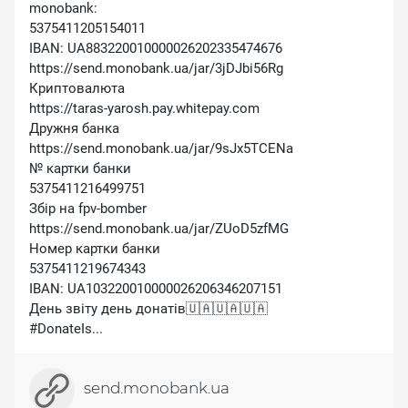
monobank:
5375411205154011
IBAN: UA883220010000026202335474676
https://send.monobank.ua/jar/3jDJbi56Rg
Криптовалюта
https://taras-yarosh.pay.whitepay.com
Дружня банка
https://send.monobank.ua/jar/9sJx5TCENa
№ картки банки
5375411216499751
Збір на fpv-bomber
https://send.monobank.ua/jar/ZUoD5zfMG
Номер картки банки
5375411219674343
IBAN: UA103220010000026206346207151
День звіту день донатів🇺🇦🇺🇦🇺🇦
#DonateIs...
send.monobank.ua