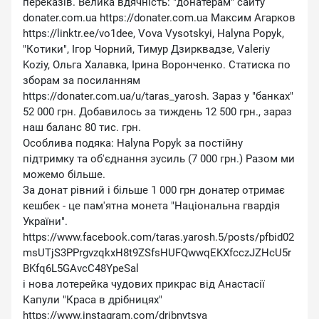
переказів. Велика вдячність: ″донатерам″ сайту
donater.com.ua https://donater.com.ua Максим Агарков
https://linktr.ee/vo1dee, Vova Vysotskyi, Halyna Popyk,
″Котики″, Ігор Чорний, Тимур Дзирквадзе, Valeriy
Koziy, Ольга Халавка, Ірина Воронченко. Статиска по
зборам за посиланням
https://donater.com.ua/u/taras_yarosh. Зараз у ″банках″
52 000 грн. Добавилось за тиждень 12 500 грн., зараз
наш баланс 80 тис. грн.
Особлива подяка: Halyna Popyk за постійну
підтримку та об'єднання зусиль (7 000 грн.) Разом ми
можемо більше.
За донат рівний і більше 1 000 грн донатер отримає
кешбек - це пам'ятна монета ″Національна гвардія
України″.
https://www.facebook.com/taras.yarosh.5/posts/pfbid02
msUTjS3PPrgvzqkxH8t9ZSfsHUFQwwqEKXfcczJZHcU5r
BKfq6L5GAvcC48YpeSal
і нова лотерейка чудових прикрас від Анастасії
Капули ″Краса в дрібницях″
https://www.instagram.com/dribnytsya