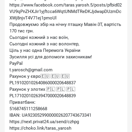
https://www.facebook.com/taras.yarosh.5/posts/pfbid02
VU9qPnZHXJir1yjftcca6WqtUNMdTReDKJjdwapDUzmDc
XWj8njvT4V71ej1pmoUl
Продовжуємо збір на нічну пташку Мавік-3Т, вартість
170 тис грн.
Сьогодні кожний з нас воїн,
Сьогодні кожний з нас волонтер,
Ціль у нас одна Перемога України
Зусилля усі для допомоги захисникам!
PayPal
t.yarosch@gmail.com
Рахунок у євро🇪🇺 🇪🇺 🇪🇺
PL19102010264086000020648837
Рахунок у злотих 🇵🇱 🇵🇱 🇵🇱
PL17102010263947000020648839
Приватбанк:
5168745111258668
IBAN: UA923052990000026207743673341
https://next.privat24.ua/send/czhpg
https://choko.link/taras_yarosh