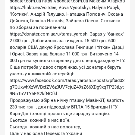
donater.com.ua https://donater.com.ua Максим Агарков
https://linktr.ee/vo1dee, Vova Vysotskyi, Halyna Popyk,
″Котики″, Андрій Галушко, Наташка Попович, Оксана
Дейнека, Галкіна Наталія, Зайцева Олена. Статиска
по зборам за посиланням
https://donater.com.ua/u/taras_yarosh. Зараз у ″банках″
2 000 грн. Добавилось за тиждень 15 500 грн. 600
доларів США дякую Ярослава Гнилиця і тіткам Дарці
і Орисі. Зараз наш баланс 11 000 грн. Витрачено 14
000 грн на купівлю старлінку для спецпідрозділу НГУ.
Є ще потреба у двох старлінках, усі донатери беруть
участь у книжковій лотерейці:
https://www.facebook.com/taras.yarosh.5/posts/pfbid02
g7QUxwhXzWVBxfZV6z3UV7cjuZ49sZ66XDg9xqTP23tLyt
9NoToVTYhES2kfNCfkl
Продовжуємо збір на нічну пташку Мавік-3Т, вартість
230 тис грн. , для підрозділу БПЛА 15 бригади НГУ
Кара-Даг і хлопці просять ще зарядну станцію.
Сьогодні кожний з нас воїн,
Сьогодні кожний з нас волонтер,
Ціль у нас одна Перемога України