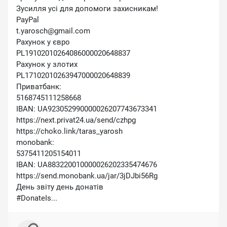
Зусилля усі для допомоги захисникам!
PayPal
t.yarosch@gmail.com
Рахунок у євро
PL19102010264086000020648837
Рахунок у злотих
PL17102010263947000020648839
Приватбанк:
5168745111258668
IBAN: UA923052990000026207743673341
https://next.privat24.ua/send/czhpg
https://choko.link/taras_yarosh
monobank:
5375411205154011
IBAN: UA883220010000026202335474676
https://send.monobank.ua/jar/3jDJbi56Rg
День звіту день донатів
#DonateIs...