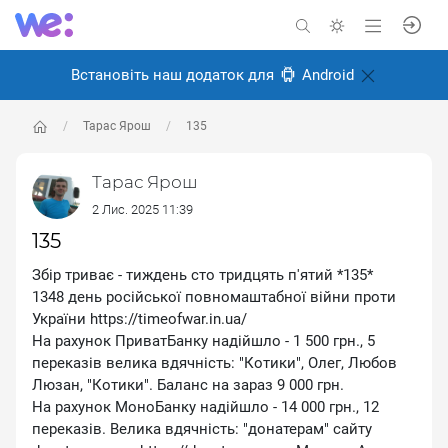
Встановіть наш додаток для
Android
Тарас Ярош
135
Тарас Ярош
2 Лис. 2025 11:39
135
Збір триває - тиждень сто тридцять п'ятий *135*
1348 день російської повномаштабної війни проти
України https://timeofwar.in.ua/
На рахунок ПриватБанку надійшло - 1 500 грн., 5
переказів велика вдячність: ″Котики″, Олег, Любов
Люзан, ″Котики″. Баланс на зараз 9 000 грн.
На рахунок МоноБанку надійшло - 14 000 грн., 12
переказів. Велика вдячність: ″донатерам″ сайту