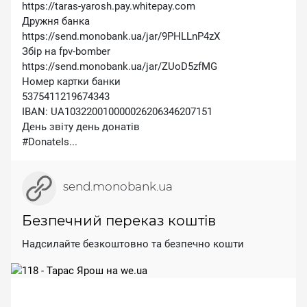
https://taras-yarosh.pay.whitepay.com
Дружня банка
https://send.monobank.ua/jar/9PHLLnP4zX
Збір на fpv-bomber
https://send.monobank.ua/jar/ZUoD5zfMG
Номер картки банки
5375411219674343
IBAN: UA103220010000026206346207151
День звіту день донатів
#DonateIs...
send.monobank.ua
Безпечний переказ коштів
Надсилайте безкоштовно та безпечно кошти