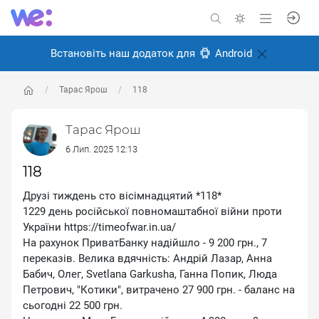
Встановіть наш додаток для
Android
Тарас Ярош
118
Тарас Ярош
6 Лип. 2025 12:13
118
Друзі тиждень сто вісімнадцятий *118*
1229 день російської повномаштабної війни проти
України https://timeofwar.in.ua/
На рахунок ПриватБанку надійшло - 9 200 грн., 7
переказів. Велика вдячність: Андрій Лазар, Анна
Бабич, Олег, Svetlana Garkusha, Ганна Попик, Люда
Петрович, ″Котики″, витрачено 27 900 грн. - баланс на
сьогодні 22 500 грн.