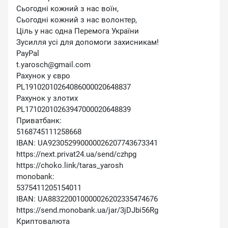
Сьогодні кожний з нас воїн,
Сьогодні кожний з нас волонтер,
Ціль у нас одна Перемога України
Зусилля усі для допомоги захисникам!
PayPal
t.yarosch@gmail.com
Рахунок у євро
PL19102010264086000020648837
Рахунок у злотих
PL17102010263947000020648839
Приватбанк:
5168745111258668
IBAN: UA923052990000026207743673341
https://next.privat24.ua/send/czhpg
https://choko.link/taras_yarosh
monobank:
5375411205154011
IBAN: UA883220010000026202335474676
https://send.monobank.ua/jar/3jDJbi56Rg
Криптовалюта