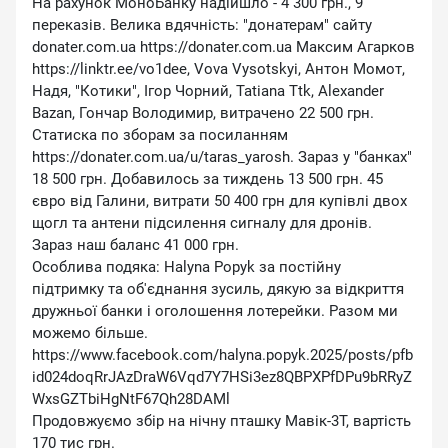
На рахунок МоноБанку надійшло - 4 300 грн., 9
переказів. Велика вдячність: ″донатерам″ сайту
donater.com.ua https://donater.com.ua Максим Агарков
https://linktr.ee/vo1dee, Vova Vysotskyi, Антон Момот,
Надя, ″Котики″, Ігор Чорний, Tatiana Ttk, Alexander
Bazan, Гончар Володимир, витрачено 22 500 грн.
Статиска по зборам за посиланням
https://donater.com.ua/u/taras_yarosh. Зараз у ″банках″
18 500 грн. Добавилось за тиждень 13 500 грн. 45
євро від Галини, витрати 50 400 грн для купівлі двох
щогл та антени підсилення сигналу для дронів.
Зараз наш баланс 41 000 грн.
Особлива подяка: Halyna Popyk за постійну
підтримку та об'єднання зусиль, дякую за відкриття
дружньої банки і оголошення лотерейки. Разом ми
можемо більше.
https://www.facebook.com/halyna.popyk.2025/posts/pfb
id024doqRrJAzDraW6Vqd7Y7HSi3ez8QBPXPfDPu9bRRyZ
WxsGZTbiHgNtF67Qh28DAMl
Продовжуємо збір на нічну пташку Мавік-3Т, вартість
170 тис грн.