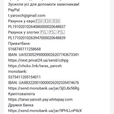
Зусилля усі для допомоги захисникам!
PayPal
t.yarosch@gmail.com
Рахунок у євро🇪🇺 🇪🇺 🇪🇺
PL19102010264086000020648837
Рахунок у злотих 🇵🇱 🇵🇱 🇵🇱
PL17102010263947000020648839
Приватбанк:
5168745111258668
IBAN: UA923052990000026207743673341
https://next.privat24.ua/send/czhpg
https://choko.link/taras_yarosh
monobank:
5375411205154011
IBAN: UA883220010000026202335474676
https://send.monobank.ua/jar/3jDJbi56Rg
Криптовалюта
https://taras-yarosh.pay.whitepay.com
Дружня банка
https://send.monobank.ua/jar/9PHLLnP4zX