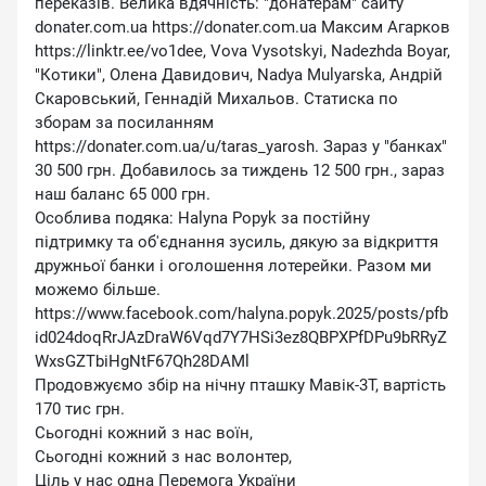
переказів. Велика вдячність: ″донатерам″ сайту
donater.com.ua https://donater.com.ua Максим Агарков
https://linktr.ee/vo1dee, Vova Vysotskyi, Nadezhda Boyar,
″Котики″, Олена Давидович, Nadya Mulyarska, Андрій
Скаровський, Геннадій Михальов. Статиска по
зборам за посиланням
https://donater.com.ua/u/taras_yarosh. Зараз у ″банках″
30 500 грн. Добавилось за тиждень 12 500 грн., зараз
наш баланс 65 000 грн.
Особлива подяка: Halyna Popyk за постійну
підтримку та об'єднання зусиль, дякую за відкриття
дружньої банки і оголошення лотерейки. Разом ми
можемо більше.
https://www.facebook.com/halyna.popyk.2025/posts/pfb
id024doqRrJAzDraW6Vqd7Y7HSi3ez8QBPXPfDPu9bRRyZ
WxsGZTbiHgNtF67Qh28DAMl
Продовжуємо збір на нічну пташку Мавік-3Т, вартість
170 тис грн.
Сьогодні кожний з нас воїн,
Сьогодні кожний з нас волонтер,
Ціль у нас одна Перемога України