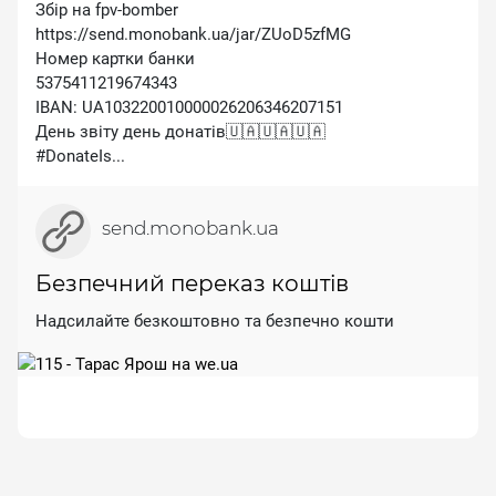
Збір на fpv-bomber
https://send.monobank.ua/jar/ZUoD5zfMG
Номер картки банки
5375411219674343
IBAN: UA103220010000026206346207151
День звіту день донатів🇺🇦🇺🇦🇺🇦
#DonateIs...
send.monobank.ua
Безпечний переказ коштів
Надсилайте безкоштовно та безпечно кошти