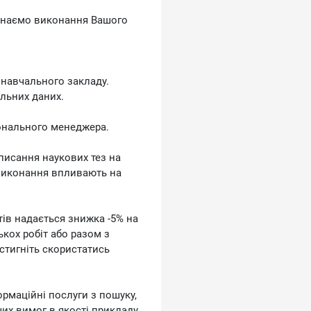
чинаємо виконання Вашого
 навчального закладу.
альних даних.
сонального менеджера.
писання наукових тез на
 виконання впливають на
тів надається знижка -5% на
кох робіт або разом з
стигніть скористатись
рмаційні послуги з пошуку,
ших вимог в якості прикладу.