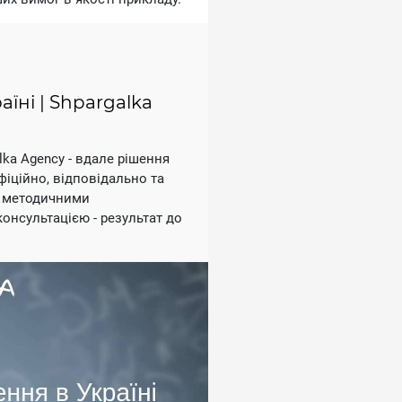
їні | Shpargalka
lka Agency - вдале рішення
фіційно, відповідально та
 з методичними
онсультацією - результат до