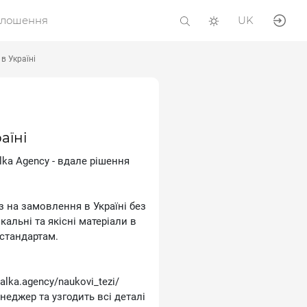
олошення
UK
в Україні
аїні
lka Agency - вдале рішення
з на замовлення в Україні без
альні та якісні матеріали в
 стандартам.
alka.agency/naukovi_tezi/
неджер та узгодить всі деталі