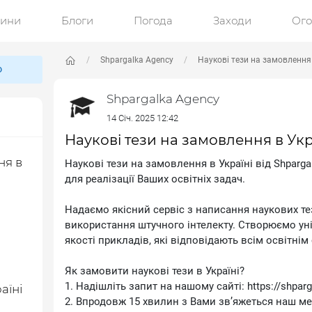
ини
Блоги
Погода
Заходи
Ог
Shpargalka Agency
Наукові тези на замовлення 
ю
Shpargalka Agency
14 Січ. 2025 12:42
Наукові тези на замовлення в Укр
ня в
Наукові тези на замовлення в Україні від Shparga
для реалізації Ваших освітніх задач.
Надаємо якісний сервіс з написання наукових те
використання штучного інтелекту. Створюємо унік
якості прикладів, які відповідають всім освітнім
Як замовити наукові тези в Україні?
1. Надішліть запит на нашому сайті: https://shparg
аїні
2. Впродовж 15 хвилин з Вами зв’яжеться наш ме