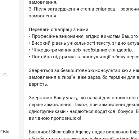
замовлення.
3. Після затвердження етапів співпраці - розпо
замовлення.
Переваги співпраці з нами:
• Професійне виконання, згідно вимогам Вашого
• Високий рівень унікальності тексту, згідно акту
• Чітке дотримання всіх необхідних стандартів.
• Постійна підтримка та консультації з боку пер
Зверніться за безкоштовною консультацією з на
 на
замовлення в Україні вже зараз, бо терміни для
вартість.
Звертаємо Вашу увагу, що наразі для нових клієн
перше замовлення. Також, при замовленні декіль
одногрупниками - надаються додаткові бонуси. В
вигідною пропозицією!
ника
Важливо! Shpargalka Agency надає виключно інфо
обробки та структурування інформації, згідно Ва