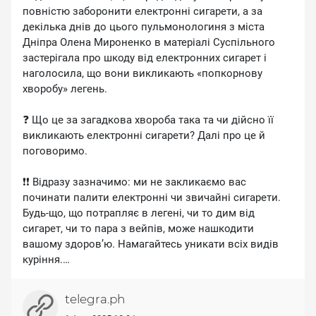
повністю заборонити електронні сигарети, а за
декілька днів до цього пульмонологиня з міста
Дніпра Олена Мироненко в матеріалі Суспільного
застерігала про шкоду від електронних сигарет і
наголосила, що вони викликають «попкорнову
хворобу» легень.
❓ Що це за загадкова хвороба така та чи дійсно її
викликають електронні сигарети? Далі про це й
поговоримо.
❗❗ Відразу зазначимо: ми не закликаємо вас
починати палити електронні чи звичайні сигарети.
Будь-що, що потрапляє в легені, чи то дим від
сигарет, чи то пара з вейпів, може нашкодити
вашому здоров’ю. Намагайтесь уникати всіх видів
куріння.
👉 Тепер про хворобу.
telegra.ph
«Попкорнова хвороба» – це побутова назва