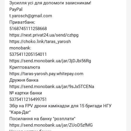
Зусилля усі для допомоги захисникам!
PayPal
t.yarosch@gmail.com
Приватбанк:
5168745111258668
https://next.privat24.ua/send/czhpg
https://choko.link/taras_yarosh
monobank:
5375411205154011
https://send.monobank.ua/jar/3jDJbi56Rg
Криптовалюта
https://taras-yarosh.pay.whitepay.com
Дружня банка
https://send.monobank.ua/jar/9sJx5TCENa
№ картки банки
5375411216499751
Збір на FPV дрони камікадзи для 15 бригади НГУ
″Кара-Даг″
Посилання на банку ″розплати″
https://send.monobank.ua/jar/ZUoD5zfMG