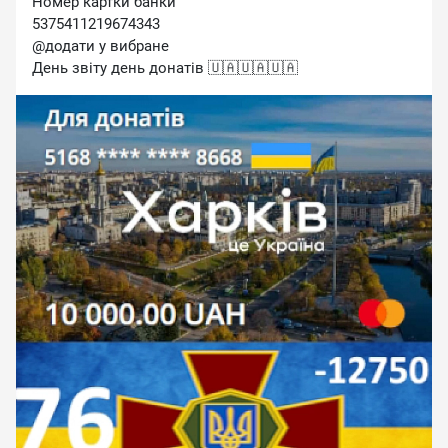
Номер картки банки
5375411219674343
@додати у вибране
День звіту день донатів 🇺🇦🇺🇦🇺🇦