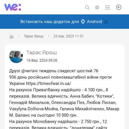
Встановіть наш додаток для
Android
Тарас Ярош
23 бер. 2025 11:51
Тарас Ярош
16 Вер. 2024 09:06
Друзі @читачі тиждень сімдесят шостий 76
936 день російської повномаштабної війни проти
України https://timeofwar.in.ua/
На рахунок ПриватБанку надійшло - 4 100 грн., 8
переказів. Велика вдячність: Анна Бабич, ″Котики″,
Геннадій Михальов, Олександра Пех, Любов Люзан,
Vasylyna Dolhova-Modna, Галина Михайліченко, Макар
М. Баланс на сьогодні 10 000 грн.
На рахунок МоноБанку надійшло - 2 750 грн., 12
переказів. Велика вдячність: ″донатерам″ сайту