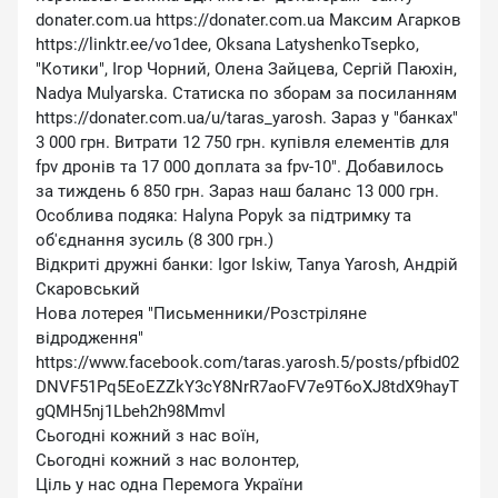
donater.com.ua https://donater.com.ua Максим Агарков
https://linktr.ee/vo1dee, Oksana LatyshenkoTsepko,
″Котики″, Ігор Чорний, Олена Зайцева, Сергій Паюхін,
Nadya Mulyarska. Статиска по зборам за посиланням
https://donater.com.ua/u/taras_yarosh. Зараз у ″банках″
3 000 грн. Витрати 12 750 грн. купівля елементів для
fpv дронів та 17 000 доплата за fpv-10″. Добавилось
за тиждень 6 850 грн. Зараз наш баланс 13 000 грн.
Особлива подяка: Halyna Popyk за підтримку та
об'єднання зусиль (8 300 грн.)
Відкриті дружні банки: Igor Iskiw, Tanya Yarosh, Андрій
Скаровський
Нова лотерея ″Письменники/Розстріляне
відродження″
https://www.facebook.com/taras.yarosh.5/posts/pfbid02
DNVF51Pq5EoEZZkY3cY8NrR7aoFV7e9T6oXJ8tdX9hayT
gQMH5nj1Lbeh2h98Mmvl
Сьогодні кожний з нас воїн,
Сьогодні кожний з нас волонтер,
Ціль у нас одна Перемога України