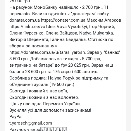
25 000 грн.
На рахунок МоноБанку надійшло - 2 700 грн., 11
переказів. Велика вдячність: ″донатерам″ сайту
donater.com.ua https://donater.com.ua Максим Агарков
https://linktr.ee/vo1dee, Vova Vysotskyi, Ігор Чорний,
Олена Фурсенко, Олена Зайцева, Nadya Mulyarska,
Вікторія Шеремета, Галина Байдалка. Статиска по
зборам за посиланням
https://donater.com.ua/u/taras_yarosh. Зараз у ″банках″
3 600 грн. Добавилось за тиждень 5 700 грн,
витрачено на батареї до fpv 20 625 грн. Зараз наш
баланс 28 600 грн та 176 євро і 600 злотих.
Особлива подяка: Halyna Popyk за підтримку та
об'єднання зусиль (19 500 грн.)
Сьогодні кожний з нас воїн,
Сьогодні кожний з нас волонтер,
Ціль у нас одна Перемога України
Зусилля усі для допомоги захисникам!
PayPal
t.yarosch@gmail.com
Рахунок у євро🇪🇺🇪🇺🇪🇺