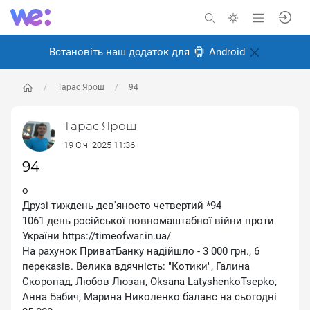
Встановіть наш додаток для
Android
Тарас Ярош
94
Тарас Ярош
19 Січ. 2025 11:36
94
о
Друзі тиждень дев'яносто четвертий *94
1061 день російської повномаштабної війни проти
України https://timeofwar.in.ua/
На рахунок ПриватБанку надійшло - 3 000 грн., 6
переказів. Велика вдячність: ″Котики″, Галина
Скоропад, Любов Люзан, Oksana LatyshenkoTsepko,
Анна Бабич, Марина Николенко баланс на сьогодні