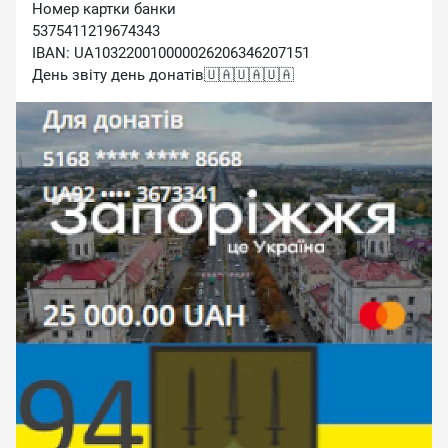
Номер картки банки
5375411219674343
IBAN: UA103220010000026206346207151
День звіту день донатів🇺🇦🇺🇦🇺🇦