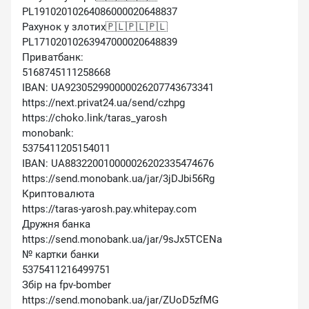
PL19102010264086000020648837
Рахунок у злотих🇵🇱🇵🇱🇵🇱
PL17102010263947000020648839
Приватбанк:
5168745111258668
IBAN: UA923052990000026207743673341
https://next.privat24.ua/send/czhpg
https://choko.link/taras_yarosh
monobank:
5375411205154011
IBAN: UA883220010000026202335474676
https://send.monobank.ua/jar/3jDJbi56Rg
Криптовалюта
https://taras-yarosh.pay.whitepay.com
Дружня банка
https://send.monobank.ua/jar/9sJx5TCENa
№ картки банки
5375411216499751
Збір на fpv-bomber
https://send.monobank.ua/jar/ZUoD5zfMG