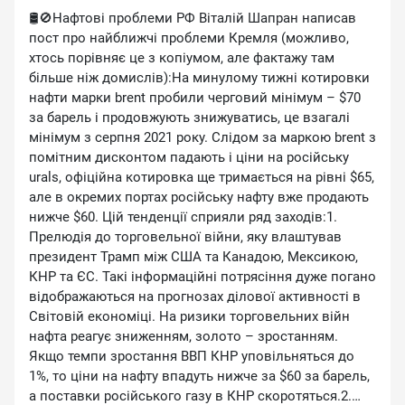
🛢🚫Нафтові проблеми РФ Віталій Шапран написав
пост про найближчі проблеми Кремля (можливо,
хтось порівняє це з копіумом, але фактажу там
більше ніж домислів):На минулому тижні котировки
нафти марки brent пробили черговий мінімум – $70
за барель і продовжують знижуватись, це взагалі
мінімум з серпня 2021 року. Слідом за маркою brent з
помітним дисконтом падають і ціни на російську
urals, офіційна котировка ще тримається на рівні $65,
але в окремих портах російську нафту вже продають
нижче $60. Цій тенденції сприяли ряд заходів:1.
Прелюдія до торговельної війни, яку влаштував
президент Трамп між США та Канадою, Мексикою,
КНР та ЄС. Такі інформаційні потрясіння дуже погано
відображаються на прогнозах ділової активності в
Світовій економіці. На ризики торговельних війн
нафта реагує зниженням, золото – зростанням.
Якщо темпи зростання ВВП КНР уповільняться до
1%, то ціни на нафту впадуть нижче за $60 за барель,
а поставки російського газу в КНР скоротяться.2.