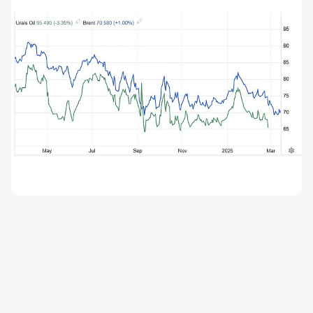
Міненерго США заявило про плани створення
нафтового стабілізаційного фонду в сумі $20 млрд.
Цей фонд стабілізує статистику запасів нафти в
США, яка є другим по значущості фактором впливу
на ціни на Світових ринках. На період низьких цін
купувати нафту на внутрішньому ринку США може
нафтовий спецфонд.3. Міненерго США знизило
прогнозну ціну нафти на 2025 рік, а Міжнародне
енергетичне агентство зменшило прогнози
споживання нафти у 2025 році на 73000 барелів на
добу і вказало на падіння доходів рф від експорту
нафти на 16% у лютому цього року.4. 14.03 США не
продовжили дію ліцензії General License 8 (GL8) на
розрахунки за енергоносії для російських банків
(Сбербанк, ВТБ, ВЕБ.РФ, Альфа-банк, Совкомбанк,
банк \"Зеніт\", банк \"Санкт-Петербург\", а також
Національний кліринговий центр і ЦБР). Вloomberg
вже встигло назвати це «тихими санкціями» проти
рф. Цей крок створить незручності для Туреччині,
Угорщини, Словаччини та іншим реципієнтів газу з