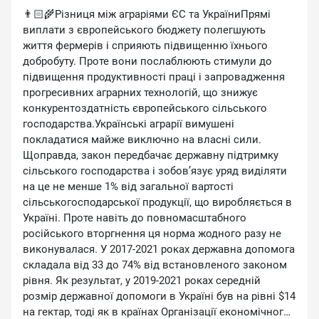
👨🏻‍🌾Різниця між аграріями ЄС та УкраїниПрямі
виплати з європейського бюджету полегшують
життя фермерів і сприяють підвищенню їхнього
добробуту. Проте вони послаблюють стимули до
підвищення продуктивності праці і запровадження
прогресивних аграрних технологій, що знижує
конкурентоздатність європейського сільського
господарства.Українські аграрії вимушені
покладатися майже виключно на власні сили.
Щоправда, закон передбачає державну підтримку
сільського господарства і зобов’язує уряд виділяти
на це не менше 1% від загальної вартості
сільськогосподарської продукції, що виробляється в
Україні. Проте навіть до повномасштабного
російського вторгнення ця норма жодного разу не
виконувалася. У 2017-2021 роках державна допомога
складала від 33 до 74% від встановленого законом
рівня. Як результат, у 2019-2021 роках середній
розмір державної допомоги в Україні був на рівні $14
на гектар, тоді як в країнах Організації економічного