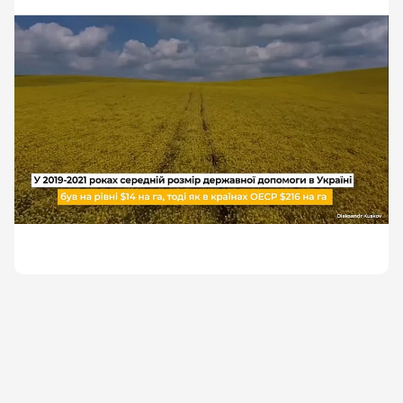
співробітництва та розвитку (в яку входять більшість
економічно розвинених європейських держав) цей
показник складав в середньому $216 на гектар
сільськогосподарських угідь. Тобто майже у 15,5
разів. Цей пост для розумників, які нам писали в
коментарях, що хитрожопі агрохолдинги
наживаються на українцях, бо ніби європейські
продукти дешевші за українські (по-перше, не
дешевше; по-друге, рахунок на табло)Докладніше про
це та перспективи української агроіндустрії у
контексті вступу в ЄС дивіться у нашому відео
\"Аграрна експансія України в ЄС. Що дасть
євроінтеграція\"📩 Підписуйся на \"Ціну держави\"
https://youtu.be/i3bmCNAvwkc