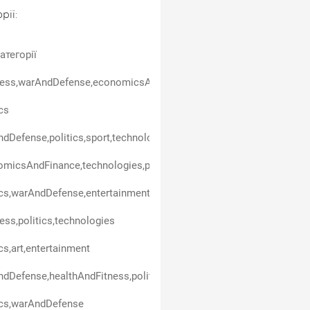
рії:
атегорії
ess,warAndDefense,economicsAndFinance,politics,entertainment,t
ics
dDefense,politics,sport,technologies
micsAndFinance,technologies,politics,carsAndTransport,business
ics,warAndDefense,entertainment,technologies
ess,politics,technologies
ics,art,entertainment
dDefense,healthAndFitness,politics
ics,warAndDefense