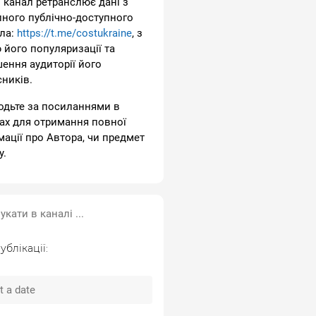
 канал ретранслює дані з
пного публічно-доступного
ла:
https://t.me/costukraine
, з
 його популяризації та
шення аудиторії його
сників.
одьте за посиланнями в
ах для отримання повної
мації про Автора, чи предмет
у.
ублікації: