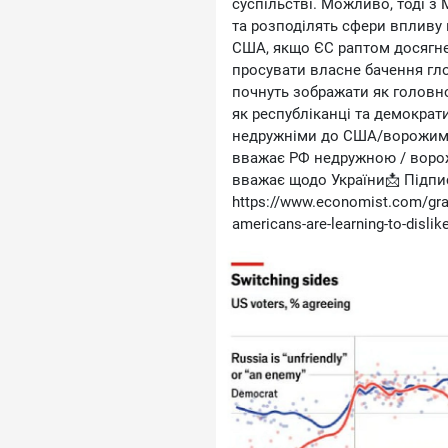
суспільстві. Можливо, тоді з
та розподілять сфери впливу в
США, якщо ЄС раптом досягне
просувати власне бачення гло
почнуть зображати як головн
як республіканці та демократи
недружніми до США/ворожими.Н
вважає РФ недружною / ворожою
вважає щодо України📩 Підпис
https://www.economist.com/grap
americans-are-learning-to-dislike-