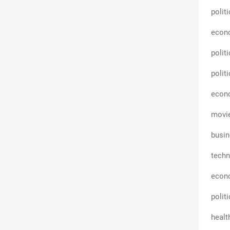
polit
econ
polit
polit
econ
movi
busin
techn
econ
polit
healt