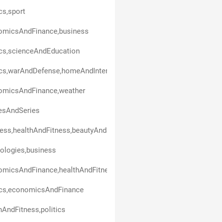
ics,sport
omicsAndFinance,business
ics,scienceAndEducation
ics,warAndDefense,homeAndInterior,technologies
omicsAndFinance,weather
esAndSeries
ess,healthAndFitness,beautyAndStyle,art,politics,entertainment
ologies,business
omicsAndFinance,healthAndFitness
ics,economicsAndFinance
hAndFitness,politics