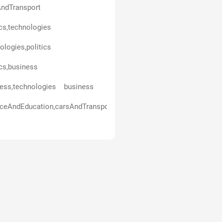
ndTransport
ics,technologies
ologies,politics
ics,business
ess,technologies
business
ceAndEducation,carsAndTransport