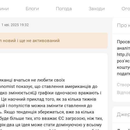
ини
Блоги
Погода
Заходи
Ог
Про 
1 кві. 2025 19:32
л новий і ще не активований
Просв
аналі
http:/
роз'я
коштує
подат
канці вчаться не любити своїх
Створ
nomist показує, що ставлення американців до
Відпов
идко змінюєтьсяЦі графіки одночасно вражають і
Це наочний приклад того, як за кілька тижнів
цій і популістів можна змінити ставлення до
. Якщо тенденція збережеться, вже за кілька
Джер
буде більше тих, хто вважає ЄС загрозою, ніж тих,
 рік-два ця ідея може стати домінуючою у всьому