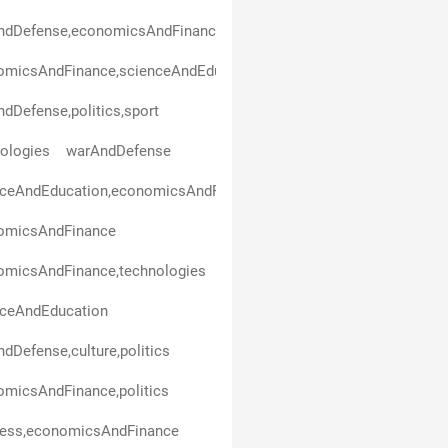
ndDefense,economicsAndFinance
micsAndFinance,scienceAndEducation,politics,business,healthAn
dDefense,politics,sport
ologies
warAndDefense
nceAndEducation,economicsAndFinance
omicsAndFinance
omicsAndFinance,technologies
nceAndEducation
dDefense,culture,politics
micsAndFinance,politics
ness,economicsAndFinance