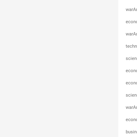
warA
econo
warAn
techn
scie
econ
econ
scie
warAn
econo
busi