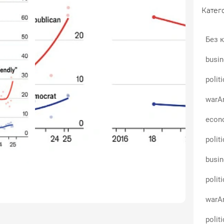
Катего
Без к
busin
polit
warAn
econo
polit
busin
polit
warAn
polit