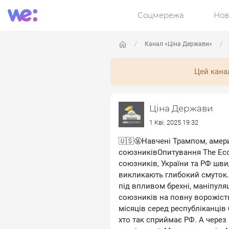
Соцмережа
Нов
Канал «Ціна Держави»
Цей кана
Ціна Держави
1 Кві. 2025 19:32
🇺🇸🤬Навчені Трампом, амери
союзниківОпитування The Eco
союзників, України та РФ шв
викликають глибокий смуток. 
під впливом брехні, маніпуля
союзників на повну ворожість
місяців серед республіканців 
хто так сприймає РФ. А через