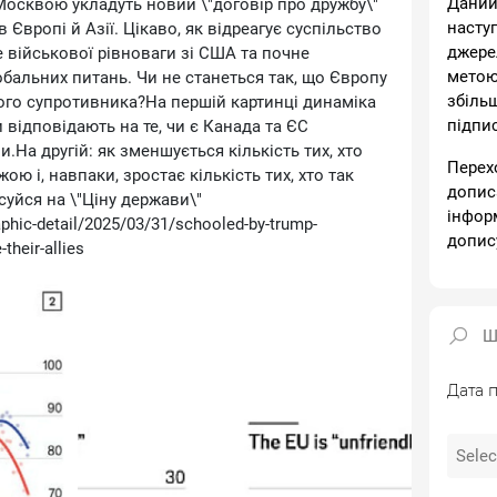
Даний
 Москвою укладуть новий \"договір про дружбу\"
насту
 Європі й Азії. Цікаво, як відреагує суспільство
джере
 військової рівноваги зі США та почне
метою
бальних питань. Чи не станеться так, що Європу
збіль
ого супротивника?На першій картинці динаміка
підпи
 відповідають на те, чи є Канада та ЄС
а другій: як зменшується кількість тих, хто
Перех
 і, навпаки, зростає кількість тих, хто так
допис
уйся на \"Ціну держави\"
інфор
hic-detail/2025/03/31/schooled-by-trump-
допис
their-allies
Дата п