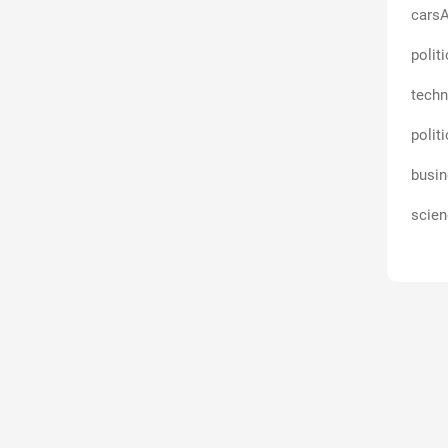
carsA
polit
techn
polit
busin
scien