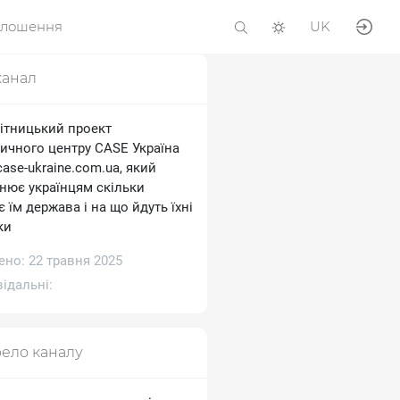
олошення
UK
канал
ітницький проект
тичного центру CASE Україна
/case-ukraine.com.ua, який
снює українцям скільки
 їм держава і на що йдуть їхні
ки
ено: 22 травня 2025
ідальні:
ело каналу