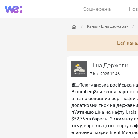
Соцмережа
Нов
Канал «Ціна Держави»
Цей кана
Ціна Держави
7 Кві. 2025 12:46
🛢📉Флагманська російська на
BloombergЗниження вартості 
ціна на основний сорт нафти з
додатковий тиск на державний
п\'ятницю ціна на нафту Ural
$52,76 за барель. З моменту 
тому, вартість цього сорту н
еталонної марки Brent.Минуло