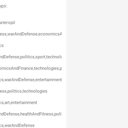
рії:
атегорії
ess,warAndDefense,economicsAndFinance,politics,entertainment,t
ics
dDefense,politics,sport,technologies
micsAndFinance,technologies,politics,carsAndTransport,business
ics,warAndDefense,entertainment,technologies
ess,politics,technologies
ics,art,entertainment
dDefense,healthAndFitness,politics
ics,warAndDefense