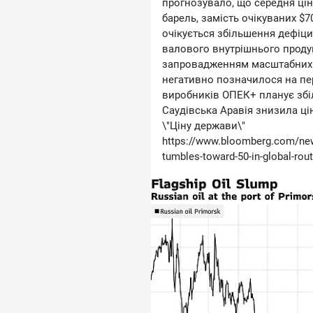
прогнозувало, що середня ціна
барель, замість очікуваних $7
очікується збільшення дефіцит
валового внутрішнього продук
запровадженням масштабних 
негативно позначилося на пер
виробників ОПЕК+ планує збіл
Саудівська Аравія знизила ці
\"Ціну держави\"
https://www.bloomberg.com/news/
tumbles-toward-50-in-global-rout