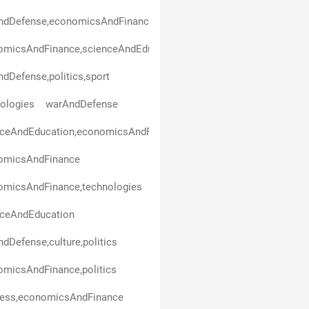
ndDefense,economicsAndFinance
micsAndFinance,scienceAndEducation,politics,business,healthAn
dDefense,politics,sport
ologies
warAndDefense
nceAndEducation,economicsAndFinance
omicsAndFinance
omicsAndFinance,technologies
nceAndEducation
dDefense,culture,politics
micsAndFinance,politics
ness,economicsAndFinance