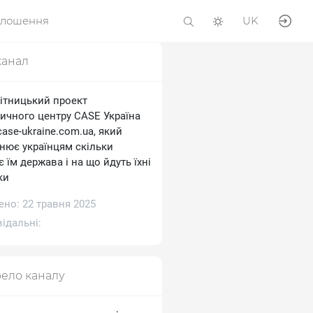
олошення
UK
канал
ітницький проект
тичного центру CASE Україна
/case-ukraine.com.ua, який
снює українцям скільки
 їм держава і на що йдуть їхні
ки
ено: 22 травня 2025
ідальні:
ело каналу