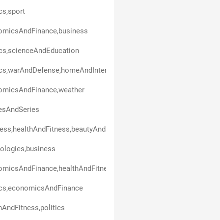
ics,sport
omicsAndFinance,business
ics,scienceAndEducation
ics,warAndDefense,homeAndInterior,technologies
omicsAndFinance,weather
esAndSeries
ess,healthAndFitness,beautyAndStyle,art,politics,entertainment
ologies,business
omicsAndFinance,healthAndFitness
ics,economicsAndFinance
hAndFitness,politics