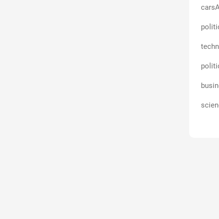
carsA
polit
techn
polit
busin
scien