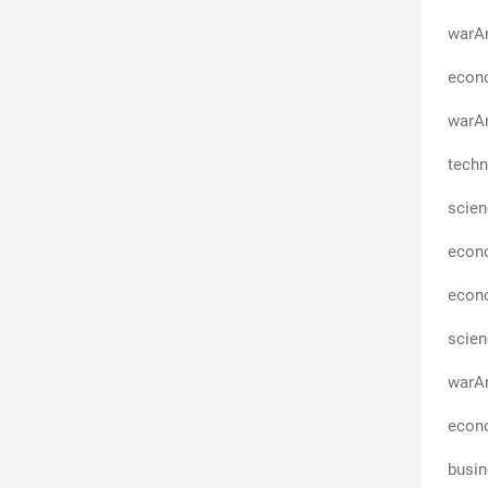
warA
econo
warAn
techn
scie
econ
econ
scie
warAn
econo
busi