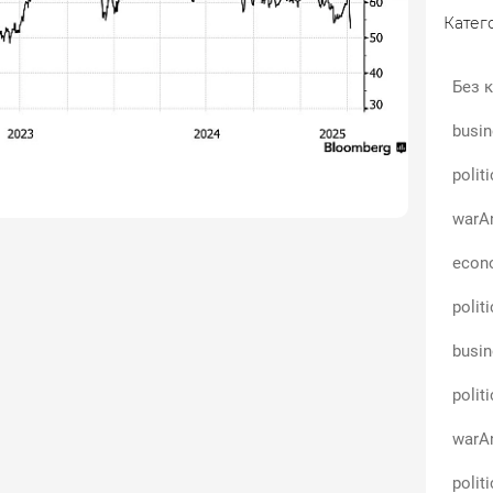
Катего
Без к
busin
polit
warAn
econo
polit
busin
polit
warAn
polit