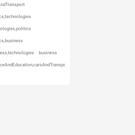
ndTransport
ics,technologies
ologies,politics
ics,business
ess,technologies
business
ceAndEducation,carsAndTransport