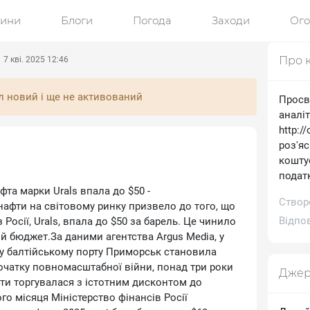
ини
Блоги
Погода
Заходи
Ог
Про 
7 кві. 2025 12:46
л новий і ще не активований
Просв
аналі
http:/
роз'я
коштує
подат
фта марки Urals впала до $50 -
Створ
нафти на світовому ринку призвело до того, що
Відпов
 Росії, Urals, впала до $50 за барель. Це чинило
 бюджет.За даними агентства Argus Media, у
s у балтійському порту Приморськ становила
початку повномасштабної війни, понад три роки
Джер
афти торгувалася з істотним дисконтом до
го місяця Міністерство фінансів Росії