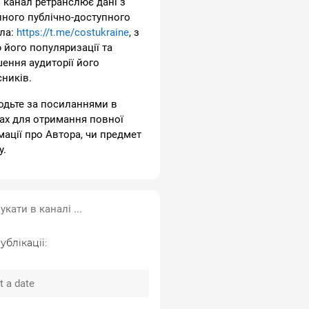
 канал ретранслює дані з
пного публічно-доступного
ла:
https://t.me/costukraine
, з
 його популяризації та
шення аудиторії його
сників.
одьте за посиланнями в
ах для отримання повної
мації про Автора, чи предмет
у.
ублікації: