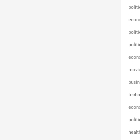
polit
econ
polit
polit
econ
movi
busin
techn
econ
polit
healt