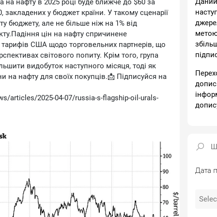
Даний
 на нафту в 2025 році буде ближче до $60 за
насту
0, закладених у бюджет країни. У такому сценарії
джере
у бюджету, але не більше ніж на 1% від
метою
ту.Падіння цін на нафту спричинене
збіль
тарифів США щодо торговельних партнерів, що
підпи
спективах світового попиту. Крім того, група
ьшити видобуток наступного місяця, тоді як
Перех
ни на нафту для своїх покупців.📩 Підписуйся на
допис
інфор
articles/2025-04-07/russia-s-flagship-oil-urals-
допис
Дата п