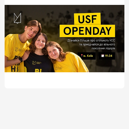
👉🏻 Реєстрація на подію обов\'язкова за посиланням:
https://lu.ma/6filxk1n
💬 Якщо маєте питання щодо події, пишіть
@studfreedom_info
#рекомендація_ЦіниДержави