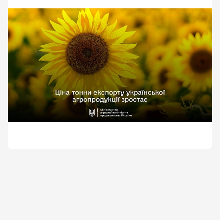
млрд або 2,5 млн тонн.📩 Підписуйся на \"Ціну
держави\"
https://minagro.gov.ua/news/vitalii-koval-tsina-tonny-
eksportu-ukrainskoi-ahrarnoi-produktsii-zrosla-v-14-razy