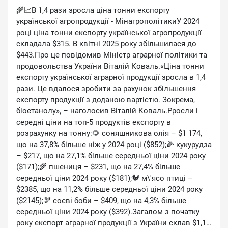
🌾📈В 1,4 рази зросла ціна тонни експорту
української агропродукції - МінагрополітикиУ 2024
році ціна тонни експорту української агропродукції
складала $315. В квітні 2025 року збільшилася до
$443.Про це повідомив Міністр аграрної політики та
продовольства України Віталій Коваль.«Ціна тонни
експорту української аграрної продукції зросла в 1,4
рази. Це вдалося зробити за рахунок збільшення
експорту продукції з доданою вартістю. Зокрема,
біоетанолу», – наголосив Віталій Коваль.Pросли і
середні ціни на топ-5 продуктів експорту в
розрахунку на тонну:🌻 соняшникова олія – $1 174,
що на 37,8% більше ніж у 2024 році ($852);🌽 кукурудза
– $217, що на 27,1% більше середньої ціни 2024 року
($171);🌾 пшениця – $231, що на 27,4% більше
середньої ціни 2024 року ($181);🐓 м\'ясо птиці –
$2385, що на 11,2% більше середньої ціни 2024 року
($2145);🫘 ⁠соєві боби – $409, що на 4,3% більше
середньої ціни 2024 року ($392).Загалом з початку
року експорт аграрної продукції з України склав $1,1