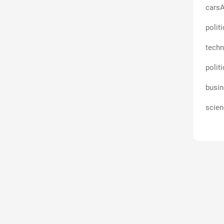
carsA
polit
techn
polit
busin
scien