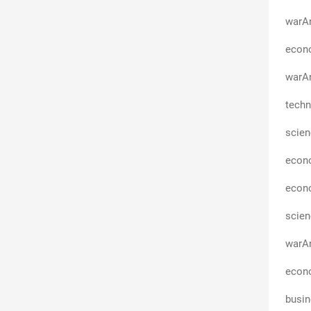
warA
econo
warAn
techn
scie
econ
econ
scie
warAn
econo
busi