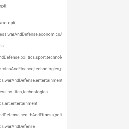
рії:
атегорії
ess,warAndDefense,economicsAndFinance,politics,entertainment,t
ics
dDefense,politics,sport,technologies
micsAndFinance,technologies,politics,carsAndTransport,business
ics,warAndDefense,entertainment,technologies
ess,politics,technologies
ics,art,entertainment
dDefense,healthAndFitness,politics
ics,warAndDefense