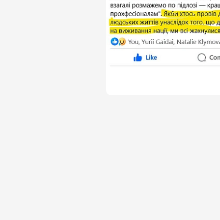
тощо) продовжує втрачати гро
Так що до одного місця всі ц
управління. І робота, і взага
таким підходом до державног
@costukraine