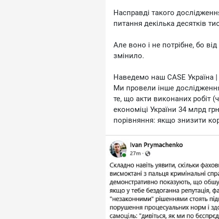
Насправді такого дослідження 
питання декілька десятків тис
Але воно і не потрібне, бо від
змінило.
Наведемо наш CASE Україна |
Ми провели інше дослідження
те, що акти виконаних робіт 
економіці України 34 млрд грн
порівняння: якщо знизити кору
дасть економічний ефект 0,8
І що усі жахнулися? побігли с
подали депутатам.
Нам сказали: \"йдіть в Мінфі
Мінфін з податковою послали 
\"як в ЄС\" (брехня, у цивілізо
пилиться у застінках комітету