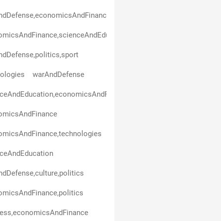
ndDefense,economicsAndFinance
micsAndFinance,scienceAndEducation,politics,business,healthAn
dDefense,politics,sport
ologies
warAndDefense
nceAndEducation,economicsAndFinance
omicsAndFinance
omicsAndFinance,technologies
nceAndEducation
dDefense,culture,politics
micsAndFinance,politics
ness,economicsAndFinance