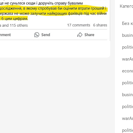
ші.
Катего
і дослідження, бо вони не впливають на публічне
Без к
лі наявність таких як ми немає жодного сенсу з
о управління та прийняття рішень.
busin
polit
warAn
econo
polit
busin
polit
warAn
polit