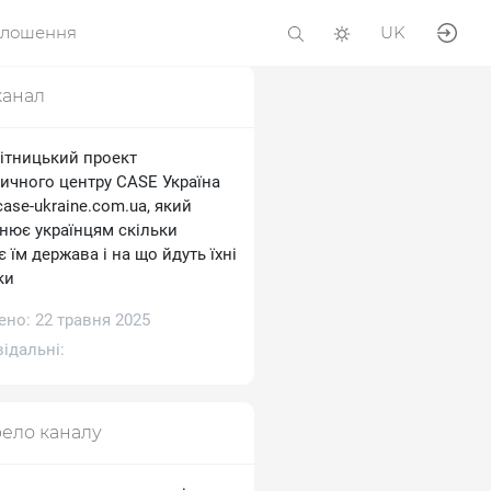
олошення
UK
канал
ітницький проект
тичного центру CASE Україна
/case-ukraine.com.ua, який
снює українцям скільки
 їм держава і на що йдуть їхні
ки
ено: 22 травня 2025
ідальні:
ело каналу