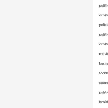
polit
econ
polit
polit
econ
movi
busin
techn
econ
polit
healt