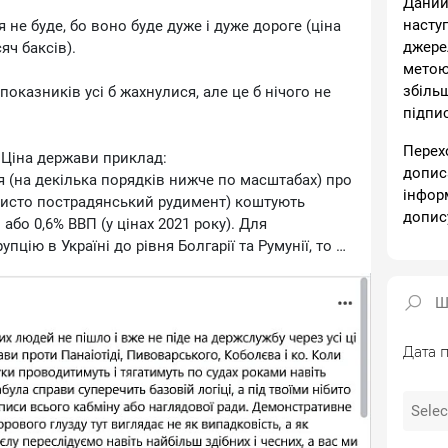
Даний
насту
не буде, бо воно буде дуже і дуже дороге (ціна
джере
яч баксів).
метою
збіль
 показників усі б жахнулися, але це б нічого не
підпи
Перех
 Ціна держави приклад:
допис
 (на декілька порядків нижче по масштабах) про
інфор
(чисто пострадянський рудимент) коштують
допис
 або 0,6% ВВП (у цінах 2021 року). Для
пцію в Україні до рівня Болгарії та Румунії, то це
5% ВВП (розрахунки МВФ).
касовувати? ні. Ми і законопроект написали, і
Дата п
н, якщо вони погодять, то будемо працювати\".
нас на три літери, мовляв, все добре працює
ваному світі немає актів). І все... законопроект
 Гетманцева. Економіка (бізнес, працівники