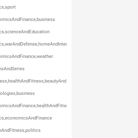
ics,sport
omicsAndFinance,business
ics,scienceAndEducation
ics,warAndDefense,homeAndInterior,technologies
omicsAndFinance,weather
esAndSeries
ess,healthAndFitness,beautyAndStyle,art,politics,entertainment
ologies,business
omicsAndFinance,healthAndFitness
ics,economicsAndFinance
hAndFitness,politics