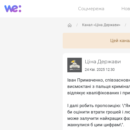
Соцмережа
Нов
Канал «Ціна Держави»
Цей кана
Ціна Держави
24 Кві. 2025 12:30
Іван Примаченко, співзаснов
висмоктані з пальця кримінал
відлякує кваліфікованих і п
І далі робить пропозицію: \"
би оцінити втрати грошей і л
може залучити найкращих фахі
жахнулися б цим цифрам\".