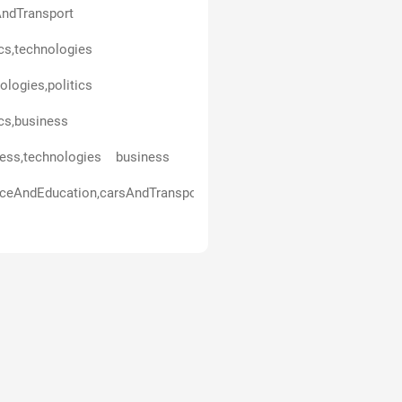
ndTransport
ics,technologies
ologies,politics
ics,business
ess,technologies
business
ceAndEducation,carsAndTransport