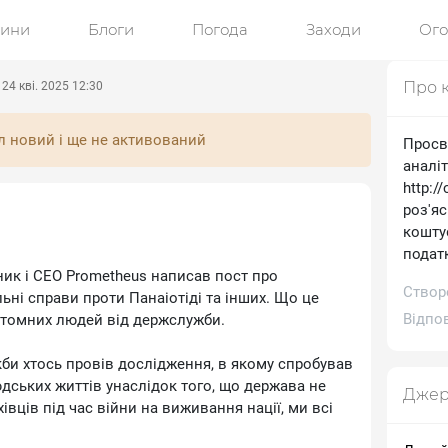
ини
Блоги
Погода
Заходи
Ог
Про 
24 кві. 2025 12:30
л новий і ще не активований
Просв
аналі
http:/
роз'я
коштує
подат
ник і СЕО Prometheus написав пост про
Створ
ьні справи проти Панаіотіді та інших. Що це
Відпов
ритомних людей від держслужби.
Якби хтось провів дослідження, в якому спробував
юдських життів унаслідок того, що держава не
Джер
вців під час війни на виживання нації, ми всі