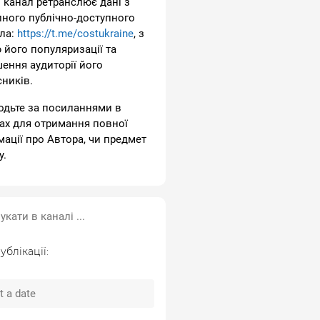
 канал ретранслює дані з
пного публічно-доступного
ла:
https://t.me/costukraine
, з
 його популяризації та
шення аудиторії його
сників.
одьте за посиланнями в
ах для отримання повної
мації про Автора, чи предмет
у.
ублікації: