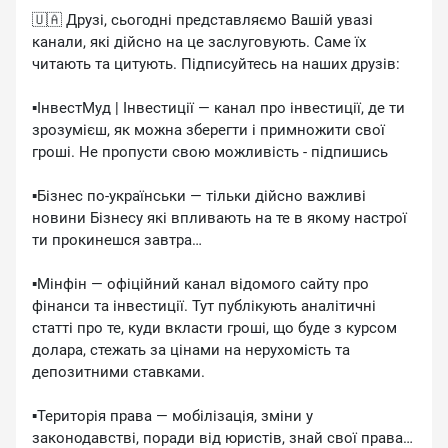
🇺🇦 Друзі, сьогодні представляємо Вашій увазі
канали, які дійсно на це заслуговують. Саме їх
читають та цитують. Підписуйтесь на наших друзів:
▪️ІнвестМуд | Інвестиції — канал про інвестиції, де ти
зрозумієш, як можна зберегти і примножити свої
гроші. Не пропусти свою можливість - підпишись
▪️Бізнес по-українськи — тільки дійсно важливі
новини Бізнесу які впливають на те в якому настрої
ти прокинешся завтра…
▪️Мінфін — офіційний канал відомого сайту про
фінанси та інвестиції. Тут публікують аналітичні
статті про те, куди вкласти гроші, що буде з курсом
долара, стежать за цінами на нерухомість та
депозитними ставками.
▪️Територія права — мобілізація, зміни у
законодавстві, поради від юристів, знай свої права!