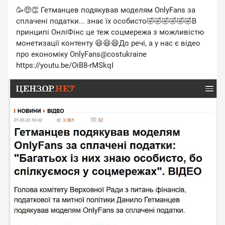
🥳🤑👏 Гетманцев подякував моделям OnlyFans за
сплачені податки... знає їх особисто🤣🤣🤣🤣🤣🤣В
принципі ОнліФінс це теж соцмережа з можливістю
монетизації контенту 😆😆😆До речі, а у нас є відео
про економіку OnlyFans@costukraine
https://youtu.be/OiB8-rMSkqI