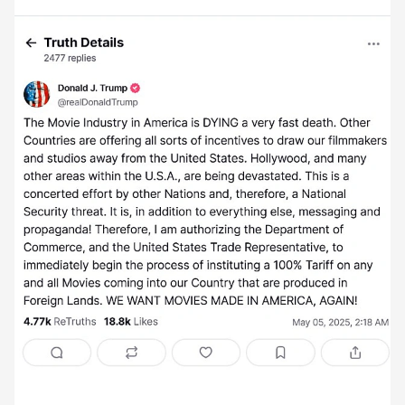
американських фільмів у світовому кіноринкуУ 2023
році американські фільми досягли рекордної частки
на європейському ринку — 70,1% від усіх проданих
квитків. Це найвищий показник за останні роки, що
свідчить про зростаючу популярність голлівудських
стрічок серед європейських глядачів.🎬 Частка
іноземних фільмів у СШАУ США іноземні фільми
мають набагато меншу присутність. За останніми
даними, іноземні фільми становлять лише близько
0,5% від загального обсягу продажу квитків у США,
що є значним зниженням порівняно з піковими 5% у
1960-х роках.Так, європейські країни застосовують
різного роду пільги. Так у відео про Ісландію ми
розповідали про можливості відшкодування:Перша
можливість - це 25% знижка на усі витрати на
виробництво художніх, телевізійних та
документальних фільмів в Ісландії, незалежно від
загальної вартості проекту.Друга можливість - це
підвищити розмір знижки до 35% на художні,
телевізійні та документальні, якщо виробництво в