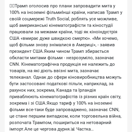
🤦‍♀️Трамп оголосив про плани запровадити мита у
100% на іноземні фільмиІнші країни, написав Трамп у
своїй соцмережі Truth Social, роблять усе можливе,
щоб американські кінематографісти та кіностудії
працювали за межами країни, тоді як кіноіндустрія
США «вмирає дуже швидкою смертю». «Ми хочемо,
щоб фільми знову знімалися в Америці», - заявив
президент США.Яким чином Трамп збирається
обкласти митами фільми - незрозуміло, зазначає
CNN. Кінематографічна продукція не належить до
товарів, на які діють ввізні мита, зазначає
телеканал. Однак до сфери кіновиробництва можуть
бути застосовані податкові пільги, наприклад, за
рахунок них, зокрема, Канада та Ірландія
приваблюють кінематографістів із різних країн світу,
зокрема і зі США.Якщо тариф у 100% на іноземні
фільми все-таки буде запроваджено, зазначає CNN,
це стане першим випадком, коли торговельна війна,
розпочата Трампом, пошириться на нетоварний
імпорт.Але це чергова дурня.📊 Частка