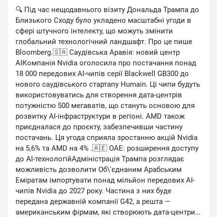
🔍 Під час нещодавнього візиту Дональда Трампа до
Близького Сходу було укладено масштабні угоди в
сфері штучного інтелекту, що можуть змінити
глобальний технологічний ландшафт. Про це пише
Bloomberg.🇸🇦 Саудівська Аравія: новий центр
AIКомпанія Nvidia оголосила про постачання понад
18 000 передових AI-чипів серії Blackwell GB300 до
нового саудівського стартапу Humain. Ці чипи будуть
використовуватись для створення дата-центрів
потужністю 500 мегаватів, що стануть основою для
розвитку AI-інфраструктури в регіоні. AMD також
приєдналася до проєкту, забезпечивши частину
постачань. Ця угода сприяла зростанню акцій Nvidia
на 5,6% та AMD на 4% .🇦🇪 ОАЕ: розширення доступу
до AI-технологійАдміністрація Трампа розглядає
можливість дозволити Об\'єднаним Арабським
Еміратам імпортувати понад мільйон передових AI-
чипів Nvidia до 2027 року. Частина з них буде
передана державній компанії G42, а решта —
американським фірмам, які створюють дата-центри в