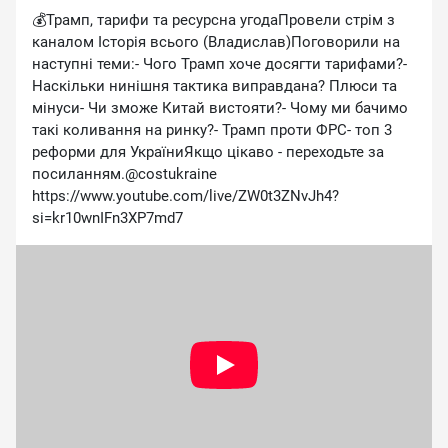
💰Трамп, тарифи та ресурсна угодаПровели стрім з
каналом Історія всього (Владислав)Поговорили на
наступні теми:- Чого Трамп хоче досягти тарифами?-
Наскільки нинішня тактика виправдана? Плюси та
мінуси- Чи зможе Китай вистояти?- Чому ми бачимо
такі коливання на ринку?- Трамп проти ФРС- топ 3
реформи для УкраїниЯкщо цікаво - переходьте за
посиланням.@costukraine
https://www.youtube.com/live/ZW0t3ZNvJh4?
si=kr10wnIFn3XP7md7