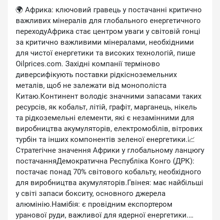
🌍 Африка: ключовий гравець у постачанні критично
важливих мінералів для глобального енергетичного
переходуАфрика стає центром уваги у світовій гонці
за критично важливими мінералами, необхідними
для чистої енергетики та високих технологій, пише
Oilprices.com. Західні компанії терміново
диверсифікують поставки рідкісноземельних
металів, щоб не залежати від монополіста
Китаю.Континент володіє значними запасами таких
ресурсів, як кобальт, літій, графіт, марганець, нікель
та рідкоземельні елементи, які є незамінними для
виробництва акумуляторів, електромобілів, вітрових
турбін та інших компонентів зеленої енергетики.📈
Стратегічне значення Африки у глобальному ланцюгу
постачанняДемократична Республіка Конго (ДРК):
постачає понад 70% світового кобальту, необхідного
для виробництва акумуляторів.Гвінея: має найбільші
у світі запаси бокситу, основного джерела
алюмінію.Намібія: є провідним експортером
уранової руди, важливої для ядерної енергетики.