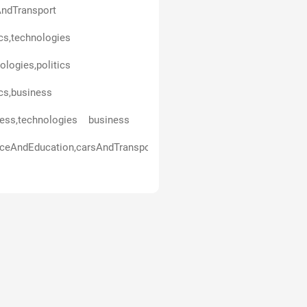
ndTransport
ics,technologies
ologies,politics
ics,business
ess,technologies
business
ceAndEducation,carsAndTransport