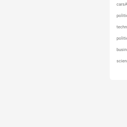
carsA
polit
techn
polit
busin
scien