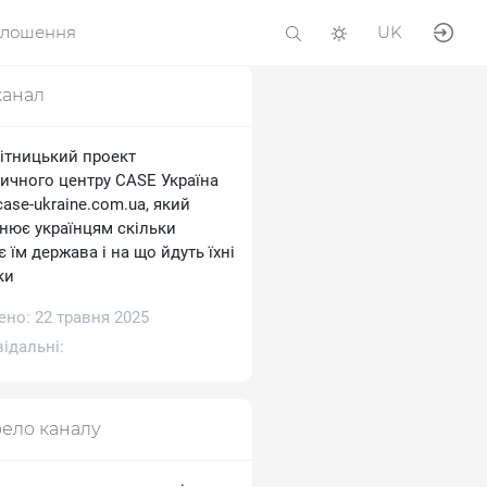
олошення
UK
канал
ітницький проект
тичного центру CASE Україна
/case-ukraine.com.ua, який
снює українцям скільки
 їм держава і на що йдуть їхні
ки
ено: 22 травня 2025
ідальні:
ело каналу