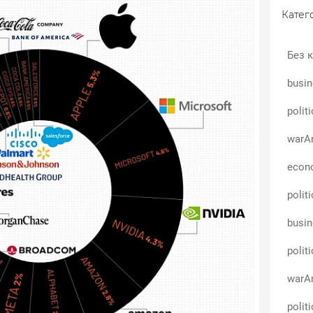
Катего
Без к
busin
polit
warAn
econo
polit
busin
polit
warAn
polit