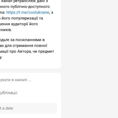
 канал ретранслює дані з
пного публічно-доступного
ла:
https://t.me/costukraine
, з
 його популяризації та
шення аудиторії його
сників.
одьте за посиланнями в
ах для отримання повної
мації про Автора, чи предмет
у.
ублікації: