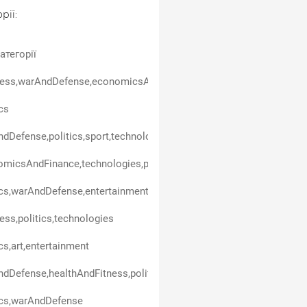
рії:
атегорії
ess,warAndDefense,economicsAndFinance,politics,entertainment,t
ics
dDefense,politics,sport,technologies
micsAndFinance,technologies,politics,carsAndTransport,business
ics,warAndDefense,entertainment,technologies
ess,politics,technologies
ics,art,entertainment
dDefense,healthAndFitness,politics
ics,warAndDefense