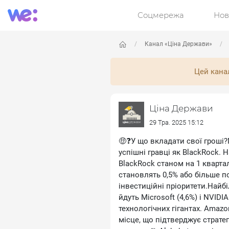
Соцмережа
Нов
Канал «Ціна Держави»
Цей кана
Ціна Держави
29 Тра. 2025 15:12
🤑❓У що вкладати свої гроші
успішні гравці як BlackRock. 
BlackRock станом на 1 квартал
становлять 0,5% або більше по
інвестиційні пріоритети.Найбі
йдуть Microsoft (4,6%) і NVIDI
технологічних гігантах. Amazo
місце, що підтверджує стратег