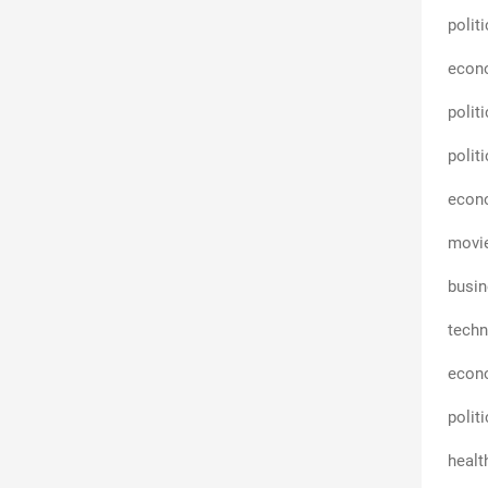
polit
econ
polit
polit
econ
movi
busin
techn
econ
polit
healt