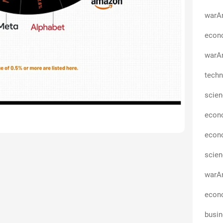
warA
econo
warAn
techn
scie
econ
econ
scie
warAn
econo
busi