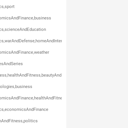
ics,sport
omicsAndFinance,business
ics,scienceAndEducation
ics,warAndDefense,homeAndInterior,technologies
omicsAndFinance,weather
esAndSeries
ess,healthAndFitness,beautyAndStyle,art,politics,entertainment
ologies,business
omicsAndFinance,healthAndFitness
ics,economicsAndFinance
hAndFitness,politics