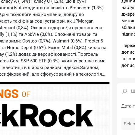
Даний
 класу А (1,4%) і класу С (1,2%), що в сумі
насту
ехнологічні холдинги включають Broadcom (1,3%),
джере
%).Крім технологічних компаній, довіру до
метою
ають такі фінансові установи, як JPMorgan
збіль
astercard (0,8%). Охорона здоров\'я представлена
підпи
illy (1,1%) та AbbVie (0,6%). Споживчі товари та
ливими: Costco (0,7%), Walmart (0,6%), Procter &
Перех
) та Home Depot (0,5%). Exxon Mobil (0,8%) киває на
допис
way (1,2%) додає диверсифікованості.Портфель
інфор
hares Core S&P 500 ETF (0,8%), яким управляє сама
допис
 інвестиції в широкі ринкові індекси.Загалом,
рсифікований, але сфокусований на технологіях
ансує між технологічними акціями,
та стабільними секторами, такими як фінанси,
і товари.📩 Підписуйся на \"Ціну держави\"
vesting/Top-Holdings-Of-BlackRock-5213
Дата п