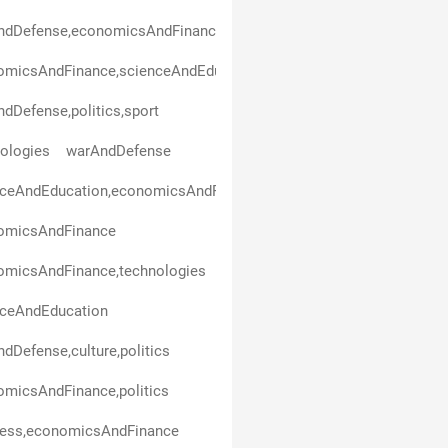
ndDefense,economicsAndFinance
micsAndFinance,scienceAndEducation,politics,business,healthAn
dDefense,politics,sport
ologies
warAndDefense
nceAndEducation,economicsAndFinance
omicsAndFinance
omicsAndFinance,technologies
nceAndEducation
dDefense,culture,politics
micsAndFinance,politics
ness,economicsAndFinance