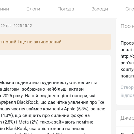
ини
Блоги
Погода
Заходи
Ог
Про 
29 тра. 2025 15:12
л новий і ще не активований
Просв
аналі
http:/
роз'я
коштує
подат
?Можна подивитися куди інвестують великі та
Створ
На діаграмі зображено найбільші активи
Відпов
 2025 року. На ній виділено цінні папери, які
ртфеля BlackRock, що дає чітке уявлення про їхні
льшу частку займає компанія Apple (5,3%), за нею
A (4,3%), що свідчить про сильний фокус на
Джер
n (2,8%) і Meta (2%) також займають помітне
ію BlackRock, яка орієнтована на високі