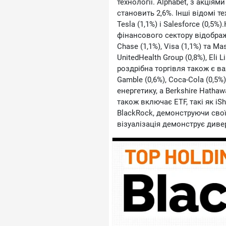
технології. Alphabet, з акціями
становить 2,6%. Інші відомі т
Tesla (1,1%) і Salesforce (0,5
фінансового сектору відображ
Chase (1,1%), Visa (1,1%) та M
UnitedHealth Group (0,8%), Eli L
роздрібна торгівля також є важ
Gamble (0,6%), Coca-Cola (0,5%
енергетику, а Berkshire Hatha
також включає ETF, такі як iS
BlackRock, демонструючи свої
візуалізація демонструє диве
портфель BlackRock, який бал
орієнтованими на зростання, 
охорона здоров\'я та споживч
https://www.voronoiapp.com/in