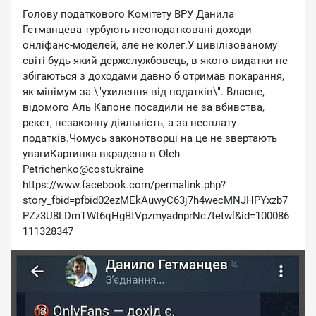
Голову податкового Комітету ВРУ Данила
Гетманцева турбують неоподатковані доходи
онліфанс-моделей, але не колег.У цивілізованому
світі будь-який держслужбовець, в якого видатки не
збігаються з доходами давно б отримав покарання,
як мінімум за \"ухилення від податків\". Власне,
відомого Аль Капоне посадили не за вбивства,
рекет, незаконну діяльність, а за несплату
податків.Чомусь законотворці на це не звертають
увагиКартинка вкрадена в Oleh
Petrichenko@costukraine
https://www.facebook.com/permalink.php?
story_fbid=pfbid02ezMEkAuwyC63j7h4wecMNJHPYxzb7
PZz3U8LDmTWt6qHgBtVpzmyadnprNc7tetwl&id=100086
111328347