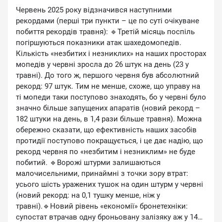
Червень 2025 року відзначився наступними
рекордами (перші три пункти – це по суті очікуване
побиття рекордів травня): 🔹Третій місяць поспіль
погіршуються показники атак шахедомопедів.
Кількість «незбитих і незниклих» на наших просторах
мопедів у червні зросла до 26 штук на день (23 у
травні). До того ж, першого червня був абсолютний
рекорд: 97 штук. Тим не менше, схоже, що управу на
ті мопеди таки поступово знаходять, бо у червні було
значно більше запущених апаратів (новий рекорд –
182 штуки на день, в 1,4 рази більше травня). Можна
обережно сказати, що ефективність наших засобів
протидії поступово покращується, і це дає надію, що
рекорд червня по «незбитим і незниклим» не буде
побитий. 🔹Ворожі штурми залишаються
малочисельними, принаймні з точки зору втрат:
усього шість уражених тушок на один штурм у червні
(новий рекорд: на 0,1 тушку менше, ніж у
травні).🔹Новий рівень «економії» бронетехніки:
супостат втрачав одну броньовану залізяку аж у 14