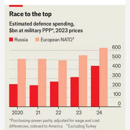
норвезьких агентств .2027–2029 — Росія може
нарощувати спроможності для атаки по кордону
НАТО (наприклад, у Балтії) .2029–2035 — можливий
великий наступ, включаючи потенційне
випробування статті 5, яким би підштовхнули Захід
до воєнного кордону 🛡 Що стримує Путіна сьогодні?
Збройна підтримка України«Захист Європи
починається в Україні», — пояснюють аналітики.
Якщо Україна не ослабне, то Удар по НАТО значно
втрачає сенс для Кремля .Єдність та витривалість
Заходу— Стаття закликає Європу — у випадку
дефіциту допомоги від США — давати більше
озброєнь, зміцнювати внутрішню консолідацію та
створювати основу для пост–Путінської Росії .⚠️
Якщо Захід ослабне?У разі заміни політики
озброєння або ослаблення санкцій, Кремль матиме
подвійний імпульс — економічний (відродження
виробничих потужностей) та військовий (нарощення
сил) .Це може створити спокусливу можливість
провокувати або вторгатися на території, що