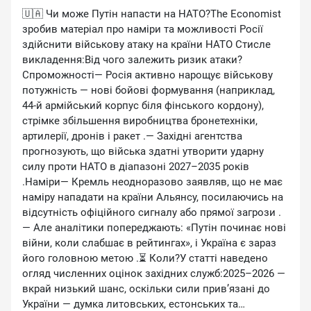
🇺🇦 Чи може Путін напасти на НАТО?The Economist
зробив матеріал про наміри та можливості Росії
здійснити військову атаку на країни НАТО Стисле
викладення:Від чого залежить ризик атаки?
Спроможності— Росія активно нарощує військову
потужність — нові бойові формування (наприклад,
44-й армійський корпус біля фінського кордону),
стрімке збільшення виробництва бронетехніки,
артилерії, дронів і ракет .— Західні агентства
прогнозують, що війська здатні утворити ударну
силу проти НАТО в діапазоні 2027–2035 років
.Наміри— Кремль неодноразово заявляв, що не має
наміру нападати на країни Альянсу, посилаючись на
відсутність офіційного сигналу або прямої загрози .
— Але аналітики попереджають: «Путін починає нові
війни, коли слабшає в рейтингах», і Україна є зараз
його головною метою .⏳ Коли?У статті наведено
огляд численних оцінок західних служб:2025–2026 —
вкрай низький шанс, оскільки сили прив’язані до
України — думка литовських, естонських та