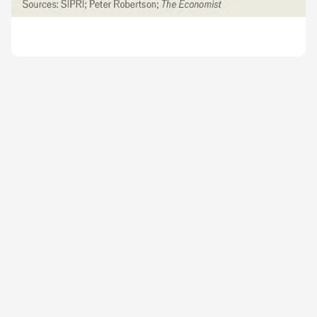
викликають слабку оборону (наприклад, Балтії або
Польщі).📝 ВисновкиПрямої загрози зараз немає,
але Росія активно готується до можливого
зіткнення.Головний стримуючий фактор — успішна
оборона України і військова готовність НАТО.Якщо
Захід знизить пильність сьогодні, це може
прискорити загрозу.На графіку витрати на оборону
РФ та європейських членів НАТО📩 Підписуйся на
\"Ціну держави\"
https://www.economist.com/briefing/2025/05/08/would-
vladimir-putin-attack-nato