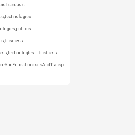
ndTransport
ics,technologies
ologies,politics
ics,business
ess,technologies
business
ceAndEducation,carsAndTransport