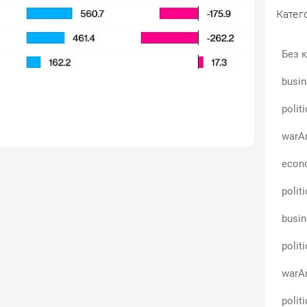
чний імпорт, сказав чиновник. Це не вплине на
Катего
 матеріалів, таких як сталь і алюміній, які
рифним режимом.За такого розкладу зміни в
Без к
ть набагато скромнішими, ніж загальна 35%
о експорту в США підпадає під правила USMCA.
busin
в\'язаних секторах, таких як автопром, де
 досить збалансована. Канада — найбільший
polit
канських автомобілів: минулого року вона
американських легкових і вантажних
warAn
ї війниПроте лист показує, що Трамп має намір
говельну війну з північним сусідом США — який,
econo
 повинен подумати про те, щоб стати 51-м
polit
важаючи на відчайдушні спроби канадських
 показує, наскільки непередбачувані ці
busin
 Вольпе, глава Асоціації виробників
адської галузевої групи.Президент весь тиждень
polit
артнерам, повідомляючи їх про нові ставки, які
они не домовляться про кращі умови. Листи
warAn
 також очікуються найближчим часом.«Лист
все ще серйозно вдарить по канадській
polit