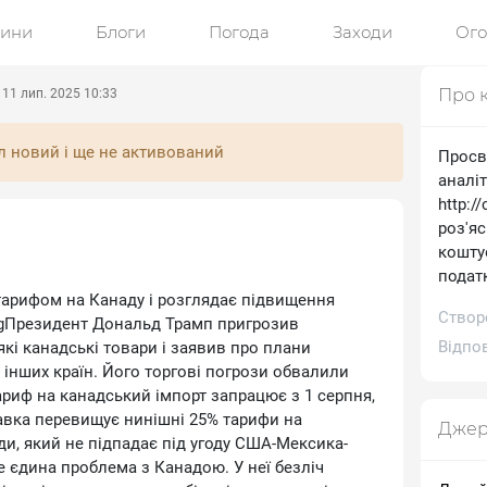
ини
Блоги
Погода
Заходи
Ог
Про 
11 лип. 2025 10:33
л новий і ще не активований
Просв
аналі
http:/
роз'я
коштує
подат
тарифом на Канаду і розглядає підвищення
Створ
rgПрезидент Дональд Трамп пригрозив
Відпов
кі канадські товари і заявив про плани
 інших країн. Його торгові погрози обвалили
ариф на канадський імпорт запрацює з 1 серпня,
авка перевищує нинішні 25% тарифи на
Джер
и, який не підпадає під угоду США-Мексика-
 єдина проблема з Канадою. У неї безліч