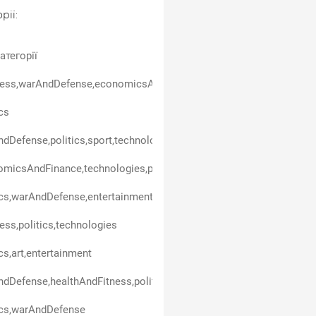
рії:
атегорії
ess,warAndDefense,economicsAndFinance,politics,entertainment,t
ics
dDefense,politics,sport,technologies
micsAndFinance,technologies,politics,carsAndTransport,business
ics,warAndDefense,entertainment,technologies
ess,politics,technologies
ics,art,entertainment
dDefense,healthAndFitness,politics
ics,warAndDefense