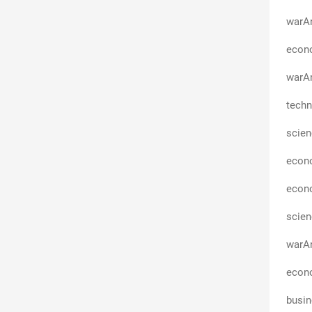
 розсилає ці листи і погрожує ввести універсальні
warA
 негативний для фінансових ринків в цілому», —
ний ринковий стратег Corpay.Трамп оголосив про
econo
 як чиновники в Оттаві розкритикували плани
риф на мідь. Канада — один з найбільших
warAn
 в США.«Ми чекаємо деталей цього рішення
е будемо боротися проти нього — крапка», —
techn
ті Канади Мелані Жолі.@costukraine
articles/2025-07-11/trump-to-impose-35-tariff-on-
scie
econ
econ
scie
warAn
econo
busi