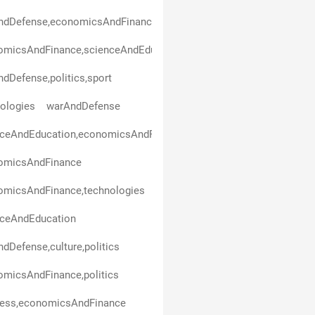
ndDefense,economicsAndFinance
micsAndFinance,scienceAndEducation,politics,business,healthAn
dDefense,politics,sport
ologies
warAndDefense
nceAndEducation,economicsAndFinance
omicsAndFinance
omicsAndFinance,technologies
nceAndEducation
dDefense,culture,politics
micsAndFinance,politics
ness,economicsAndFinance