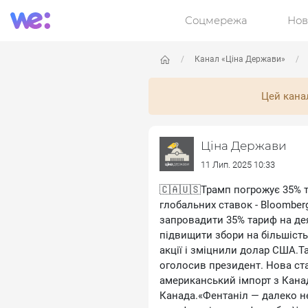
Соцмережа
Нов
Канал «Ціна Держави»
Цей кана
Ціна Держави
11 Лип. 2025 10:33
🇨🇦🇺🇸Трамп погрожує 35% 
глобальних ставок - Bloombe
запровадити 35% тариф на дея
підвищити збори на більшість
акції і зміцнили долар США.Т
оголосив президент. Нова ст
американський імпорт з Канад
Канада.«Фентаніл — далеко не