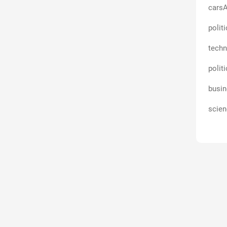
carsA
polit
techn
polit
busin
scien