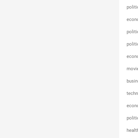
polit
econ
polit
polit
econ
movi
busin
techn
econ
polit
healt