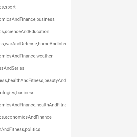
ics,sport
omicsAndFinance,business
ics,scienceAndEducation
ics,warAndDefense,homeAndInterior,technologies
omicsAndFinance,weather
esAndSeries
ess,healthAndFitness,beautyAndStyle,art,politics,entertainment
ologies,business
omicsAndFinance,healthAndFitness
ics,economicsAndFinance
hAndFitness,politics