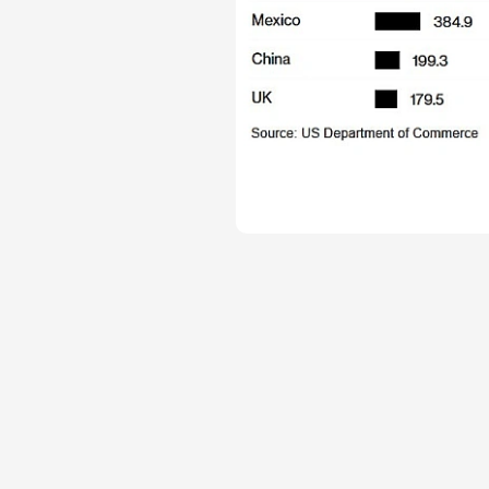
10% тариф на деякий енергети
більш високі збори з ключових
оподатковуються за іншим та
торговельних відносинах буду
ставка. Більшість канадськог
Це збереже винятки в тісно по
торгівля між двома країнами
закордонний ринок для амери
імпортувала близько 629 000 
машин.Ескалація торговельно
посилити, а не скоротити тор
судячи з його публічних заяв,
штатом. Це відбувається нез
чиновників укласти угоду.«Це
переговори», — сказав Флавіо
автомобільних запчастин, кан
розсилає послання торговим п
запрацюють 1 серпня, якщо в
членам Європейського союзу
Канаді — великий шок, який 