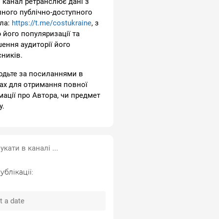
 канал ретранслює дані з
пного публічно-доступного
ла:
https://t.me/costukraine
, з
 його популяризації та
шення аудиторії його
сників.
одьте за посиланнями в
ах для отримання повної
мації про Автора, чи предмет
у.
ублікації: