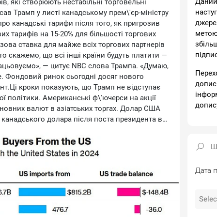
Даний
ів, які створюють нестабільні торговельні
насту
ав Трамп у листі канадському прем\'єр-міністру
джере
ро канадські тарифи після того, як пригрозив
метою
х тарифів на 15-20% для більшості торгових
збіль
азова ставка для майже всіх торгових партнерів
підпи
 скажемо, що всі інші країни будуть платити —
рацьовуємо», — цитує NBC слова Трампа. «Думаю,
Перех
. Фондовий ринок сьогодні досяг нового
допис
т.Ці кроки показують, що Трамп не відступає
інфор
ої політики. Американські ф\'ючерси на акції
допис
сновних валют в азіатських торгах. Долар США
и канадського долара після поста президента в
во відкотився.Реакція КанадиУ відповідь Карні
 захищати робітників і бізнес та вести
о терміну 1 серпня. Він написав в X, що Канада
 прогресу» в боротьбі з фентанілом в Північній
Дата п
 США з цього питання.35% канадський збір, про
оркнеться товарів, які торгуються за правилами
гівлю між Сполученими Штатами, Мексикою та
FTA) — і це виключення залишиться в силі,
х анонімності. США також збережуть нижчий