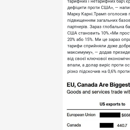
тарифних і нетарифних бар\'єр
дефіцити проти США», — напис
Марку Карні.Трамп оголосив п
підвищенням загальних базови
партнерів. Зараз глобальна б
США становить 10%.«Ми просто
20% або 15%. Ми це зараз оп
тарифи сприйняли дуже добре
максимуму», — додав президен
від своєї ключової економічн
впали, а долар виріс проти о
різко підскочив на 0,6% прот
соцмережах, але потім частко
заявив, що Канада продовжить
переговори з США до крайньог
домоглася «життєво важливого
Америці і готова працювати з
який згадав Трамп, поки не т
USMCA (угода про вільну тор
Канадою, оновлена версія NA
повідомив чиновник на умова