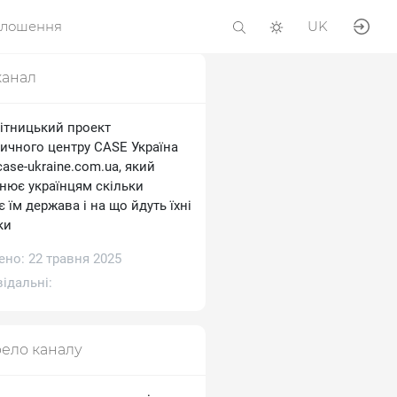
олошення
UK
канал
ітницький проект
тичного центру CASE Україна
/case-ukraine.com.ua, який
снює українцям скільки
 їм держава і на що йдуть їхні
ки
ено: 22 травня 2025
ідальні:
ело каналу