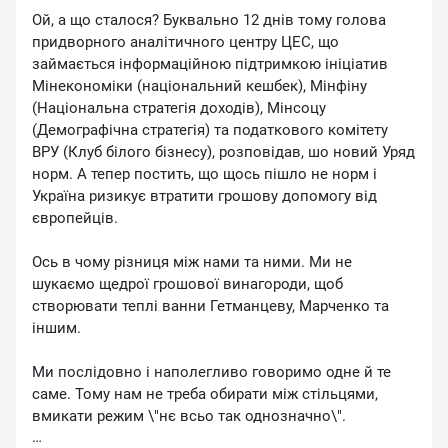
Ой, а що сталося? Буквально 12 днів тому голова
придворного аналітичного центру ЦЕС, що
займається інформаційною підтримкою ініціатив
Мінекономіки (національний кешбек), Мінфіну
(Національна стратегія доходів), Мінсоцу
(Демографічна стратегія) та податкового комітету
ВРУ (Клуб білого бізнесу), розповідав, шо новий Уряд
норм. А тепер постить, що щось пішло не норм і
Україна ризикує втратити грошову допомогу від
європейців.
Ось в чому різниця між нами та ними. Ми не
шукаємо щедрої грошової винагороди, щоб
створювати теплі ванни Гетманцеву, Марченко та
іншим.
Ми послідовно і наполегливо говоримо одне й те
саме. Тому нам не треба обирати між стільцями,
вмикати режим \"нє всьо так однозначно\".