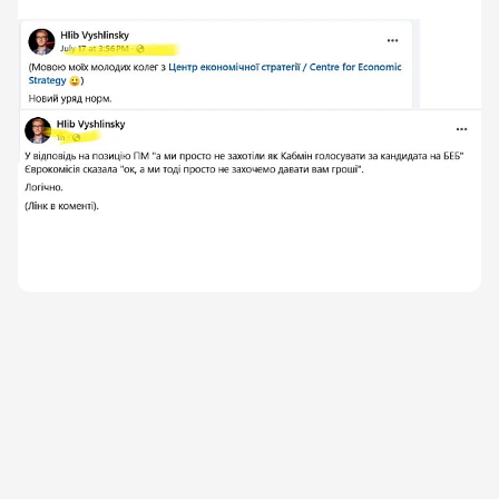
Якщо кажеш \"А\", то кажи і \"Б\".
@costukraine