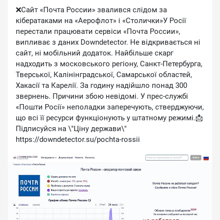
❌Сайт «Почта России» звалився слідом за
кібератаками на «Аерофлот» і «Столички»У Росії
перестали працювати сервіси «Почта России»,
випливає з даних Downdetector. Не відкривається ні
сайт, ні мобільний додаток. Найбільше скарг
надходить з московського регіону, Санкт-Петербурга,
Тверської, Калінінградської, Самарської областей,
Хакасії та Карелії. За годину надійшло понад 300
звернень. Причини збою невідомі. У прес-службі
«Пошти Росії» неполадки заперечують, стверджуючи,
що всі її ресурси функціонують у штатному режимі.📩
Підписуйся на \"Ціну держави\"
https://downdetector.su/pochta-rossii