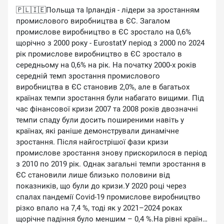
🇵🇱🇮🇪Польща та Ірландія - лідери за зростанням
промислового виробництва в ЄС. Загалом
промислове виробництво в ЄС зростало на 0,6%
щорічно з 2000 року - EurostatУ період з 2000 по 2024
рік промислове виробництво в ЄС зростало в
середньому на 0,6% на рік. На початку 2000-х років
середній темп зростання промислового
виробництва в ЄС становив 2,0%, але в багатьох
країнах темпи зростання були набагато вищими. Під
час фінансової кризи 2007 та 2008 років двозначні
темпи спаду були досить поширеними навіть у
країнах, які раніше демонстрували динамічне
зростання. Після найгострішої фази кризи
промислове зростання знову прискорилося в період
з 2010 по 2019 рік. Однак загальні темпи зростання в
ЄС становили лише близько половини від
показників, що були до кризи.У 2020 році через
спалах пандемії Covid-19 промислове виробництво
різко впало на 7,4 %, тоді як у 2021–2024 роках
щорічне падіння було меншим – 0,4 %.На рівні країн