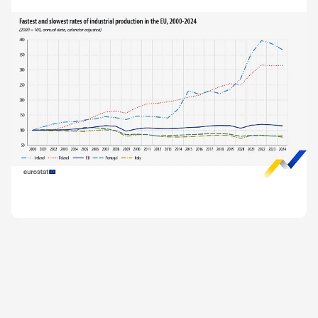
найвищі середні темпи зростання в період з 2000 по
2024 рік спостерігалися в Ірландії (5,6 %) та Польщі
(4,9 %), а найнижчі – в Італії (-1,1 %) та Португалії (-0,9
%).Чому так? Тому, що Польща має значно більше
можливостей для виробництва, збуту та
інвестицій:1) вона має доступ до великого
європейського ринку завдяки членству в ЄC. Це
надає польським компаніям можливість вільно
торгувати з іншими країнами ЄС без додаткових
митних бар\'єрів і знижує витрати на експорт.2)
Польща має розвинену логістику для торгівлі,
зокрема порти, залізничні та автомобільні шляхи, що
становлять частину об’єднаної європейської
інфраструктури, - це спрощує перевезення. 3) Польща
активно залучає інвестиції в інновації та технології,
що забезпечує стабільний попит на її продукцію на
європейському ринку. 4) З моменту вступу у 2004
році (і до 2023) вона отримала від ЄС майже €246
млрд, а внесла до бюджету ЄС, як країна учасниця -
€83,8 млрд. Тобто чистий баланс вливань в