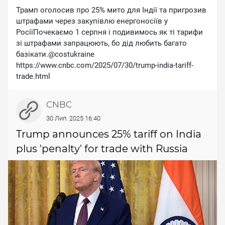
Трамп оголосив про 25% мито для Індії та пригрозив
штрафами через закупівлю енергоносіїв у
РосіїПочекаємо 1 серпня і подивимось як ті тарифи
зі штрафами запрацюють, бо дід любить багато
базікати.@costukraine
https://www.cnbc.com/2025/07/30/trump-india-tariff-
trade.html
CNBC
30 Лип. 2025 16:40
Trump announces 25% tariff on India
plus 'penalty' for trade with Russia