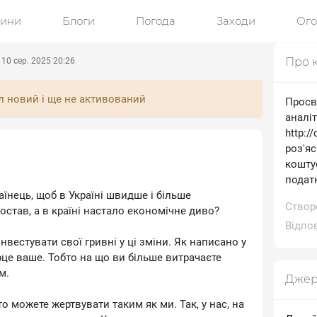
ини
Блоги
Погода
Заходи
Ог
Про 
10 сер. 2025 20:26
л новий і ще не активований
Просв
аналі
http:/
роз'я
коштує
подат
нець, щоб в Україні швидше і більше
Створ
остав, а в країні настало економічне диво?
Відпов
інвестувати свої гривні у ці зміни. Як написано у
серце ваше. Тобто на що ви більше витрачаєте
ом.
Джер
то можете жертвувати таким як ми. Так, у нас, на