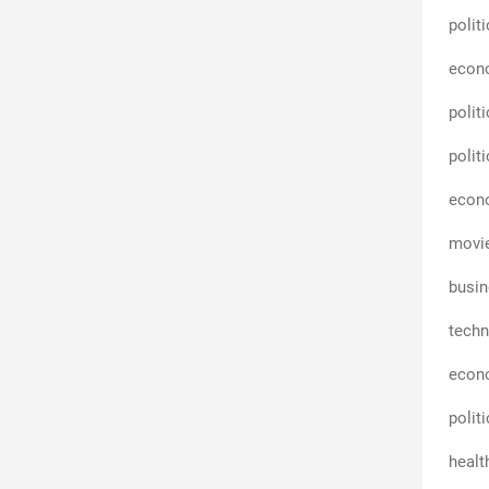
polit
econ
polit
polit
econ
movi
busin
techn
econ
polit
healt