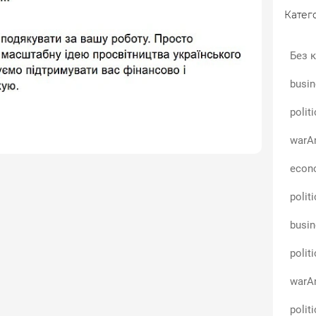
/www.patreon.com/costua
Катего
, Apple Pay на рахунок громадської спілки CASE
pay.com/donate/d5e2a1b2ed342
Без к
l.com (вказати \"на відео\")
busin
ви\"
polit
warAn
econo
polit
busin
polit
warAn
polit