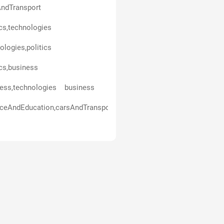
ndTransport
ics,technologies
ologies,politics
ics,business
ess,technologies
business
ceAndEducation,carsAndTransport