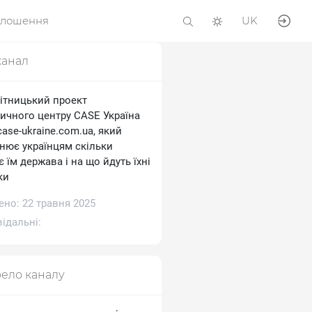
олошення
UK
канал
ітницький проект
тичного центру CASE Україна
/case-ukraine.com.ua, який
снює українцям скільки
 їм держава і на що йдуть їхні
ки
ено: 22 травня 2025
ідальні:
ело каналу