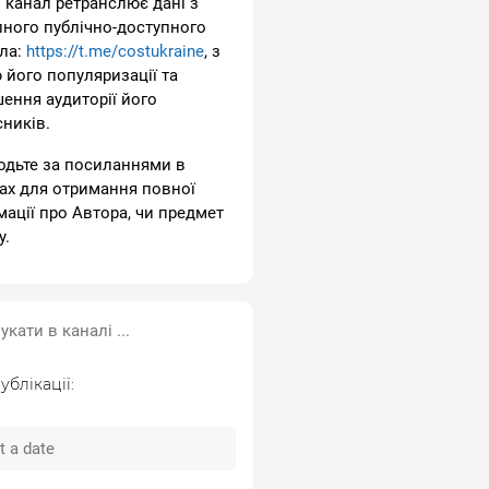
 канал ретранслює дані з
пного публічно-доступного
ла:
https://t.me/costukraine
, з
 його популяризації та
шення аудиторії його
сників.
одьте за посиланнями в
ах для отримання повної
мації про Автора, чи предмет
у.
ублікації: