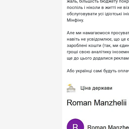
жаль, більшість бюджету покр
поспіль і ніколи в житті не в
обслуговувати усі ідіотські ін
Мінфіну.
Але ми намагаємося просувати т
навіть не усвідомлює, що це є
зароблені кошти (так, ми єдин
гроші свою аналітику іноземни
ще до цього додалися рекламні
Або українці самі будуть опла
України.
💰А це скрін повідомлення н
кування економічного дива.
🤝Реклама та співпраця: malu
🤝Підтримати нашу роботу:
💰Спонсорство на YouTube:
https://www.youtube.com/chan