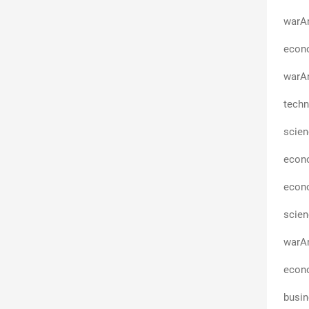
warA
econo
warAn
techn
scie
econ
econ
scie
warAn
econo
busi