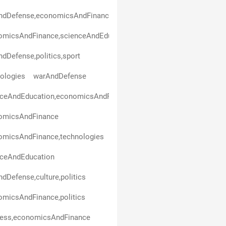
ndDefense,economicsAndFinance
micsAndFinance,scienceAndEducation,politics,business,healthAn
dDefense,politics,sport
ologies
warAndDefense
nceAndEducation,economicsAndFinance
omicsAndFinance
omicsAndFinance,technologies
nceAndEducation
dDefense,culture,politics
micsAndFinance,politics
ness,economicsAndFinance