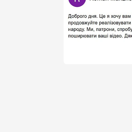
💰Ставайте патронами https:/
💰Переказ карткою, Google Pay
Україна https://secure.wayfor
💰 PayPal: jesfor.malukha@gmai
📩 Підписуйся на \"Ціну держа