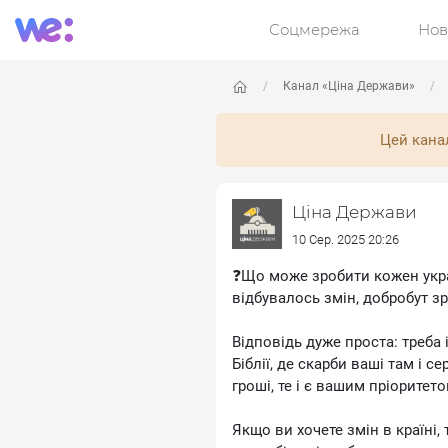
Соцмережа
Нов
Канал «Ціна Держави»
Цей кана
Ціна Держави
10 Сер. 2025 20:26
❓Що може зробити кожен украї
відбувалось змін, добробут зр
Відповідь дуже проста: треба 
Біблії, де скарби ваші там і 
гроші, те і є вашим пріоритет
Якщо ви хочете змін в країні, 