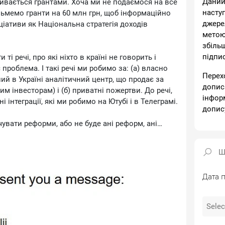
Даний
ивається грантами. Хоча ми не подаємося на все
насту
ізьмемо гранти на 60 млн грн, щоб інформаційно
джере
іціативи як Національна стратегія доходів
метою
збіль
підпи
і речі, про які ніхто в країні не говорить і
 проблема. І такі речі ми робимо за: (а) власно
Перех
ий в Україні аналітичний центр, що продає за
допис
м інвесторам) і (б) приватні пожертви. До речі,
інфор
 інтеграції, які ми робимо на Ютубі і в Телеграмі.
допис
чувати реформи, або не буде ані реформ, ані
ашого нового патрона, який докладається до
Дата п
kha@case-ukraine.com.ua
nel/UC0AAh4OM7Ihs8hwk4vcJjtg/join