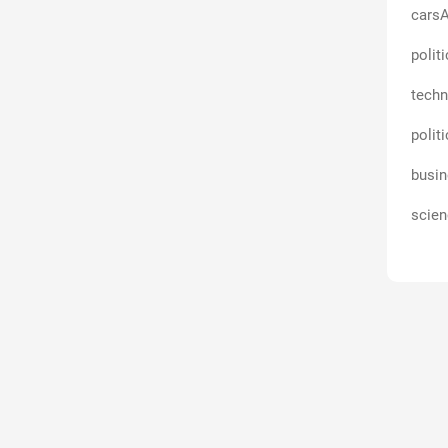
carsA
polit
techn
polit
busin
scien