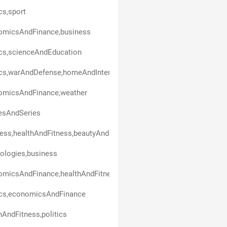
ics,sport
omicsAndFinance,business
ics,scienceAndEducation
ics,warAndDefense,homeAndInterior,technologies
omicsAndFinance,weather
esAndSeries
ess,healthAndFitness,beautyAndStyle,art,politics,entertainment
ologies,business
omicsAndFinance,healthAndFitness
ics,economicsAndFinance
hAndFitness,politics