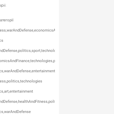
рії:
атегорії
ess,warAndDefense,economicsAndFinance,politics,entertainment,t
ics
dDefense,politics,sport,technologies
micsAndFinance,technologies,politics,carsAndTransport,business
ics,warAndDefense,entertainment,technologies
ess,politics,technologies
ics,art,entertainment
dDefense,healthAndFitness,politics
ics,warAndDefense