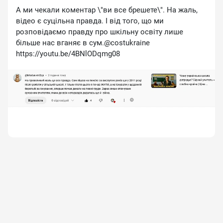
А ми чекали коментар \"ви все брешете\". На жаль,
відео є суцільна правда. І від того, що ми
розповідаємо правду про шкільну освіту лише
більше нас вганяє в сум.@costukraine
https://youtu.be/4BNlODqmg08