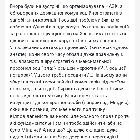
Вчора були на зустрічі, що організовувала НАЗК, з
обговорення державної комунікаційної стратегії з
запобігання корупції. І ось дві проблеми (які між
собою пов\'язані): люди хочуть буквально повішаній
та розстрілів корупціонерів на Хрещатику і їх геть не
цікавить запобігання корупції.І в цьому провина
\"професійних антикорупціонерів\" (ви їх всіх чудово
знаєте). Вони свого часу обрали дуже правильну з
т.з. власного піару стратегію з максимальної
персоналізації зла: \"ось цей мерзотник\", \"ось цей
потвора\", \"цього треба посадити\"...На цьому вони
збирали сотні тисяч лайків і коментарів під своїми
постами, а сьогодні збирають десятки і сотні тисяч
переглядів на ютубчику. Вони обсмоктують
корупційні дії конкретної особи (наприклад, Міндіча):
який він поганий, хто має нести політичну
відповідальність за нього, але жодного слова про те,
які фундаментальні зміни треба здійснити, аби не
було Міндічей.А навіщо? Це дуже складно, дуже
нудно і ніколи не назбере дохріліон переглядів і