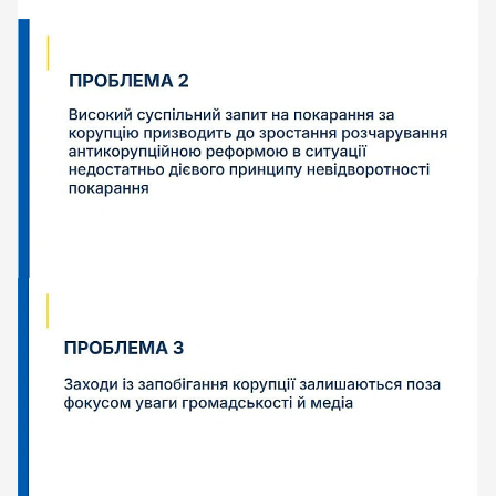
лайків. Це називається \"антикорупційний
популізм\".Справжня протидія корупції - це навчити
людей розуміння такого слова як \"дискреція\". По-
простому, можливість уповноваженої особи
приймати рішення на власний розсуд. Зрозумілий
для всіх приклад - визначення митної вартості
митниками. Умовно ви купили вживане авто в ЄС за
10 тис. євро і хочете його розмитнити в Україні
(витрачені 10 тис. + 10% мито (1 тис.) + ПДВ на митну
вартість (витрачені 10 тис. + 1 тис. мита) розміром
2,2 тис. євро). А митник вам каже, що воно коштує 15
тис. євро (відповідно замість 3,2 тис. євро ви
заплатите 4,8 тис. - навмисно для спрощення не
враховуємо акциз). Тоді ви звертаєтеся до \"митного
брокера\", який за 200 баксів робить вам вашу
реальну (або трошки завищену за реальну) ціну.Як ви
думаєте, що зроблять в цій ситуації професійні
антикорупціонери? Вони напишуть пости і знімуть
відосіки про якогось митника з хатинкою за лям
баксів і автопарком на 0,5 ляма. І антикорупціонери