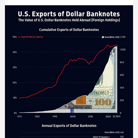
платіжних систем і криптовалют.Власне, побудова
потужної економіки з мінімальним регулюванням (у
порівнянні із ЄС), потужний фондовий ринок (де з
1970-х рр. дозволили пенсійним фондам інвестувати
у ризиковані активи - технологічні стартапи),
геополітичне посилення США (вихід з ізоляції) в
світі з початком \"Холодної війни\" та багато чого
іншого зробили американський долар - валютою №1
у світі.📩 Підписуйся на \"Ціну держави\"
https://www.econovis.net/insights/usdollar-banknotes-
abroad