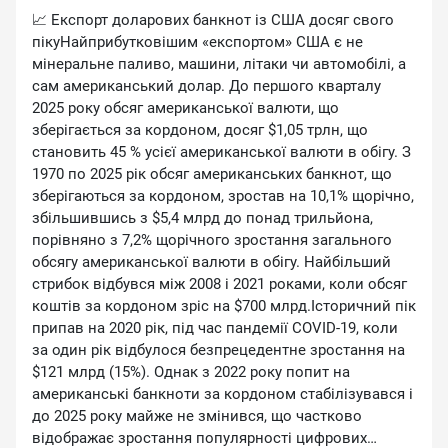
📈 Експорт доларових банкнот із США досяг свого
пікуНайприбутковішим «експортом» США є не
мінеральне паливо, машини, літаки чи автомобілі, а
сам американський долар. До першого кварталу
2025 року обсяг американської валюти, що
зберігається за кордоном, досяг $1,05 трлн, що
становить 45 % усієї американської валюти в обігу. З
1970 по 2025 рік обсяг американських банкнот, що
зберігаються за кордоном, зростав на 10,1% щорічно,
збільшившись з $5,4 млрд до понад трильйона,
порівняно з 7,2% щорічного зростання загального
обсягу американської валюти в обігу. Найбільший
стрибок відбувся між 2008 і 2021 роками, коли обсяг
коштів за кордоном зріс на $700 млрд.Історичний пік
припав на 2020 рік, під час пандемії COVID-19, коли
за один рік відбулося безпрецедентне зростання на
$121 млрд (15%). Однак з 2022 року попит на
американські банкноти за кордоном стабілізувався і
до 2025 року майже не змінився, що частково
відображає зростання популярності цифрових