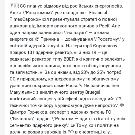
🇪🇺 ЄС планує відмову від російських енергоносіїв.
Але з \"Росатомом\" усе складніше - Financial
TimesЄврокомісія презентувала стратегію повної
відмови від імпорту викопного палива з Росії. Але
один напрям залишився \"на паузі\" — атомна
енергетика.🧯 Причина — домінування \"Росатому\" у
світовій ядерній галузі.🔹 На території Євросоюзу
працює 101 ядерний реактор.🔹 З них 19 — це
радянські реактори типу ВВЕР, які критично залежать
від російського палива, технічного обслуговування
та запчастин.🔹 За оцінками, від 20% до 25% потреб
ЄС у природному, конверсованому та збагаченому
урані нині покриває саме Росія.🔧 Як зазначає Бен
Макуільямс з аналітичного центру Bruegel,
логістичний ланцюг у цій сфері надто складний: \"З
технічної точки зору з ураном усе дуже непросто\".💬
Дмитро Горчаков, експерт з ядерних питань ГО
\"Беллона\", додає: \"Росатом — один із гігантів у всіх
сегментах ядерного ринку\".🧩 Тому, хоч політична
воля на розрив зв’язків із РФ в енергетиці є, у