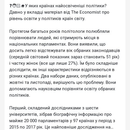
❓🧑🏻‍🎓У яких країнах найосвіченіші політики?
Давно у вкладці матеріал від The Economist про
рівень освіти у політиків країн світу.
Протягом багатьох років політологи полюбляли
порівнювати людей, які отримують місця в
національних парламентах. Вони виявили, що
досить легко відстежувати вік обраних законодавців
(середній світовий показник зараз становить 51 рік)
і частку жінок (все ще лише 27%). Їм було складніше
дослідити, як інші характеристики відрізняються в
різних країнах. Два набори даних, опубліковані в
жовтні та листопаді, вирішують цю проблему. Вони
допомагають науковцям порівняти освіту обраних
політиків.
Перший, складений дослідниками з шести
університетів, зібрав біографічну інформацію про
майже 20 000 парламентарів у 97 країнах у період з
2015 по 2017 рік. Це найповніше дослідження на