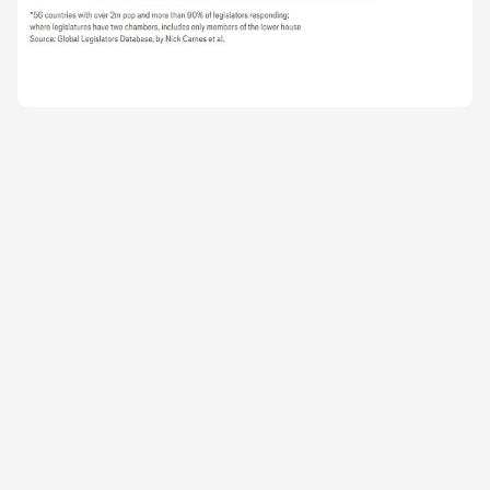
молодому та більш різноманітному парламенті,
обраному у 2019 році, було стільки ж депутатів з
докторськими ступенями.
Серед інших країн з високим рівнем акредитації
законодавців - Південна Корея, де близько третини
законодавців стверджують, що мають ступінь
доктора філософії, та Америка, де понад дві третини
мають аспірантські дипломи. Для порівняння, в
Італії, Норвегії та Великій Британії висока частка
законодавців, які мають не більше ніж середню
освіту.
Сер Ліндсі Хойл, наприклад, став спікером
британської Палати громад, не навчаючись в
університеті. Луїджі Ді Майо та Маттео Сальвіні,
політики-антиістеблішмент в Італії, також кинули
навчання в університетах.
Друге дослідження, проведене вченими з Чилі,
ґрунтується на вибірці з 6 000 законодавців у