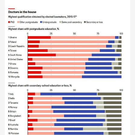
сьогоднішній день.
Дослідження показало, що в середньому 78%
законодавців мають щонайменше ступінь бакалавра,
а 40% - післядипломну освіту. Ці цифри значно
перевищують середній показник для всього
дорослого населення (який у багатих країнах наразі
становить 35% і 15% відповідно). Цей рейтинг,
наведений нижче, включає 56 країн з населенням
понад 2 мільйони осіб, які мають дані про
щонайменше 90% законодавців.
В Україні найвища частка законодавців з
післядипломною освітою: на момент збору даних
майже чверть з них мали ступінь доктора філософії
(або кандидат наук). Вчені звання вже давно
допомагають в українській політиці: всі президенти
України з моменту здобуття незалежності в 1991
році, за винятком Володимира Зеленського,
заявляли, що мають докторські ступені. Навіть у