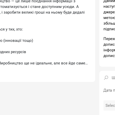
Даний
цтво — це лише поєднання інформації з
насту
томатизується і стане доступним усюди. А
джере
 і заробити великі гроші на ньому буде дедалі
метою
збіль
підпи
я у тих, хто:
Перех
 (інновації тощо)
допис
інфор
одних ресурсів
допис
Виробництво ще не ідеальне, але все йде саме
аз — між постіндустріальними «відкритими»
и інститутами — тобто «цивілізацією») і
жимами — «варварами».
Дата п
оваціях.
нтролі й експлуатації ресурсів.
ояння США та Китаю 🇺🇸🇨🇳:
ресурсів, Китай — від американських технологій