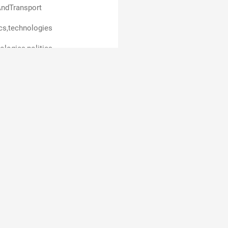
ndTransport
ics,technologies
ologies,politics
ics,business
ess,technologies
business
ceAndEducation,carsAndTransport