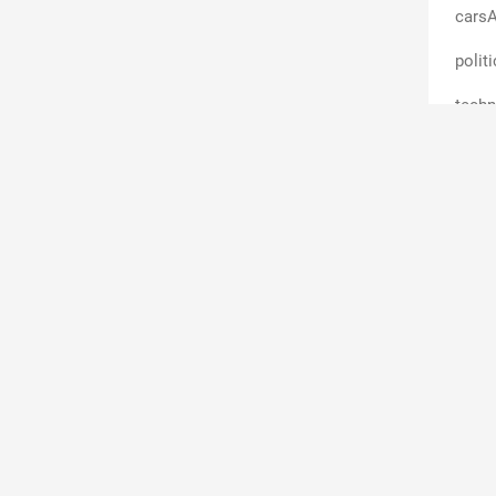
carsA
polit
techn
polit
busin
scien