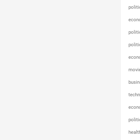
polit
econ
polit
polit
econ
movi
busin
techn
econ
polit
healt