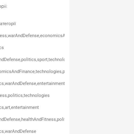
рії:
атегорії
ess,warAndDefense,economicsAndFinance,politics,entertainment,t
ics
dDefense,politics,sport,technologies
micsAndFinance,technologies,politics,carsAndTransport,business
ics,warAndDefense,entertainment,technologies
ess,politics,technologies
ics,art,entertainment
dDefense,healthAndFitness,politics
ics,warAndDefense