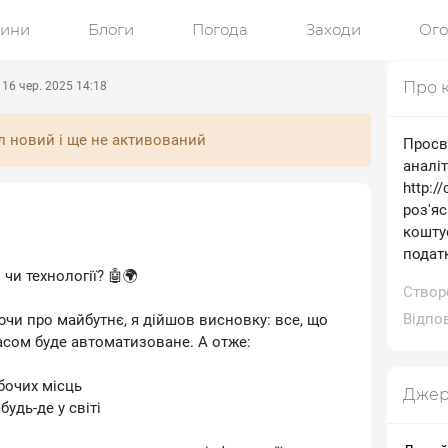
ини
Блоги
Погода
Заходи
Ог
Про 
16 чер. 2025 14:18
л новий і ще не активований
Просв
аналі
http:/
роз'я
коштує
подат
 чи технології? 🤖🌍
Створ
Відпов
ючи про майбутнє, я дійшов висновку: все, що
асом буде автоматизоване. А отже:
бочих місць
Джер
удь-де у світі