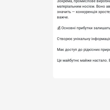
Зокрема, промислове виробни
матеріальним носієм. Воно ав
значить — конкуренція зросте,
важче.
💰 Основні прибутки залишатьс
Створює унікальну інформацію
Має доступ до рідкісних прир
Це майбутнє майже настало. 
туди. А головна боротьба зар
суспільствами (з інклюзивним
традиційними, закритими ре
📈 Цивілізація сильніша в інн
🌋 Варвари — у захопленні, ко
Показовий приклад — протист
США залежать від китайських 