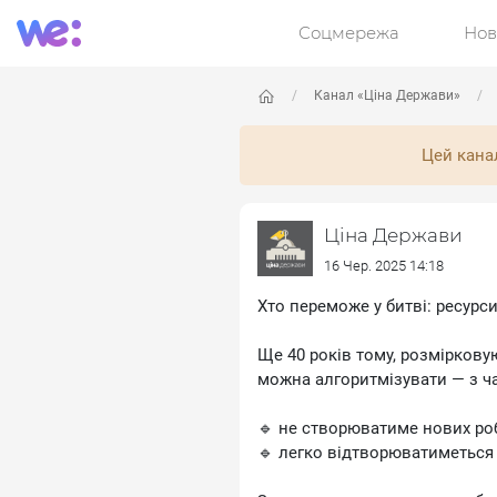
Соцмережа
Нов
Канал «Ціна Держави»
Цей кана
Ціна Держави
16 Чер. 2025 14:18
Хто переможе у битві: ресурси
Ще 40 років тому, розміркову
можна алгоритмізувати — з ч
🔹 не створюватиме нових ро
🔹 легко відтворюватиметься б