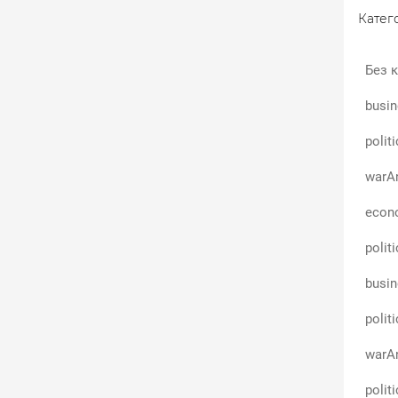
о за горло 😬
Катего
зації». Історично вона перемагала, коли мала
Без к
рам (наприклад, вогнепальну зброю). Але
няли (Рим, монголи...).
busin
о копіювати, красти — і навіть непомітно для
polit
потрібен справжній прорив, за яким варвари
идше за все, навіть його доведеться продавати в
warAn
і контролюють.
econo
ійну з саламандрами», де людство торгувало
polit
на копалини… 🦎⚔️
busin
є. Треба думати...
й, старший економіст CASE Україна
polit
політичний конфлікт ресурсів і технологій? Хто
warAn
гу?
polit