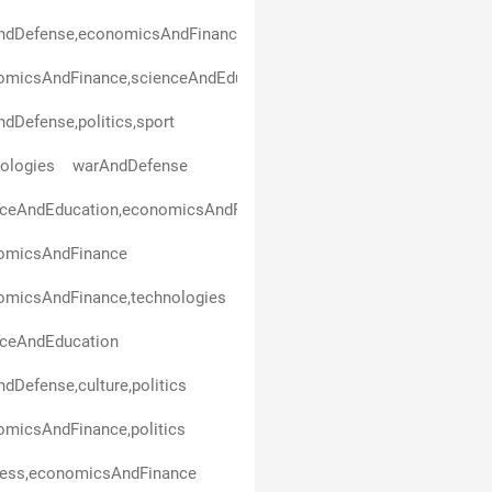
ndDefense,economicsAndFinance
micsAndFinance,scienceAndEducation,politics,business,healthAn
dDefense,politics,sport
ologies
warAndDefense
nceAndEducation,economicsAndFinance
omicsAndFinance
omicsAndFinance,technologies
nceAndEducation
dDefense,culture,politics
micsAndFinance,politics
ness,economicsAndFinance