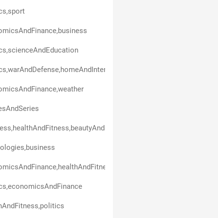
ics,sport
omicsAndFinance,business
ics,scienceAndEducation
ics,warAndDefense,homeAndInterior,technologies
omicsAndFinance,weather
esAndSeries
ess,healthAndFitness,beautyAndStyle,art,politics,entertainment
ologies,business
omicsAndFinance,healthAndFitness
ics,economicsAndFinance
hAndFitness,politics