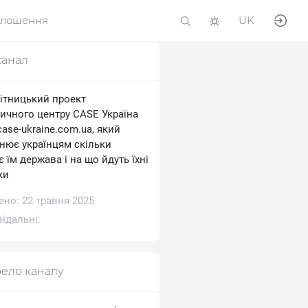
олошення
UK
канал
ітницький проект
тичного центру CASE Україна
/case-ukraine.com.ua, який
снює українцям скільки
 їм держава і на що йдуть їхні
ки
ено: 22 травня 2025
ідальні:
ело каналу