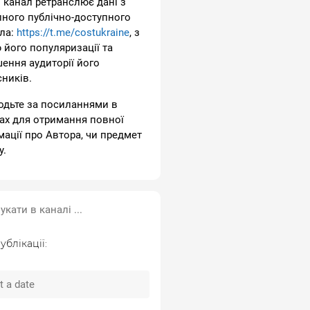
 канал ретранслює дані з
пного публічно-доступного
ла:
https://t.me/costukraine
, з
 його популяризації та
шення аудиторії його
сників.
одьте за посиланнями в
ах для отримання повної
мації про Автора, чи предмет
у.
ублікації: