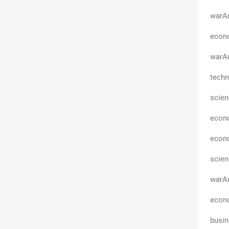
ви\"
warA
econo
warAn
techn
scie
econ
econ
scie
warAn
econo
busi