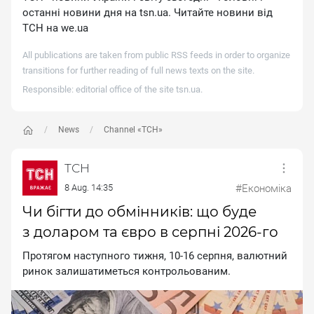
останні новини дня на tsn.ua. Читайте новини від
ТСН на we.ua
All publications are taken from public RSS feeds in order to organize
transitions for further reading of full news texts on the site.
Responsible: editorial office of the site
tsn.ua
.
News
Channel «ТСН»
ТСН
8 Aug. 14:35
#Економіка
Чи бігти до обмінників: що буде
з доларом та євро в серпні 2026-го
Протягом наступного тижня, 10-16 серпня, валютний
ринок залишатиметься контрольованим.