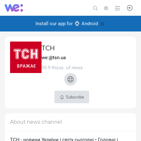
Install our app for
Android
ТСН
we:@tsn.ua
59.9 thous. of news
Subscribe
About news channel
ТСН - новини України і світу сьогодні • Головні і