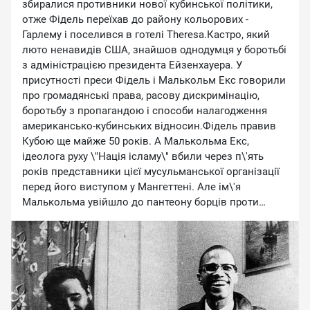
збиралися противники нової кубинської політики,
отже Фідель переїхав до району кольорових -
Гарлему і поселився в готелі Theresa.Кастро, який
люто ненавидів США, знайшов однодумця у боротьбі
з адміністрацією президента Ейзенхауера. У
присутності преси Фідель і Малькольм Екс говорили
про громадянські права, расову дискримінацію,
боротьбу з пропагандою і способи налагодження
американсько-кубинських відносин.Фідель правив
Кубою ще майже 50 років. А Малькольма Екс,
ідеолога руху \"Нація ісламу\" вбили через п\'ять
років представники цієї мусульманської організації
перед його виступом у Мангеттені. Але ім\'я
Малькольма увійшло до пантеону борців проти
расизму.Підпишись на WAS | Patreon
https://www.patreon.com/was_ua