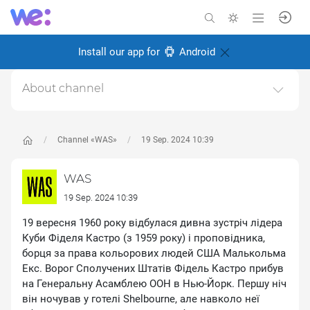
Install our app for
Android
About channel
Історичний науково-популярний проєкт. Історія світу
та України.https://was.media/
Channel «WAS»
19 Sep. 2024 10:39
Created: 8 January 2025
Responsible:
WAS Популярна історія
WAS
19 Sep. 2024 10:39
19 вересня 1960 року відбулася дивна зустріч лідера
Куби Фіделя Кастро (з 1959 року) і проповідника,
борця за права кольорових людей США Малькольма
Екс. Ворог Сполучених Штатів Фідель Кастро прибув
на Генеральну Асамблею ООН в Нью-Йорк. Першу ніч
він ночував у готелі Shelbourne, але навколо неї