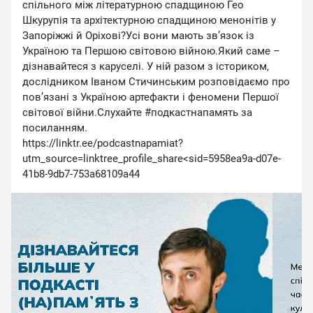
спільного між літературною спадщиною Гео
Шкурупія та архітектурною спадщиною менонітів у
Запоріжжі й Оріхові?Усі вони мають звʼязок із
Україною та Першою світовою війною.Який саме –
дізнавайтеся з каруселі. У ній разом з істориком,
дослідником Іваном Стичинським розповідаємо про
повʼязані з Україною артефакти і феномени Першої
світової війни.Слухайте #подкастнапамять за
посиланням.
https://linktr.ee/podcastnapamiat?
utm_source=linktree_profile_share<sid=5958ea9a-d07e-
41b8-9db7-753a68109a44