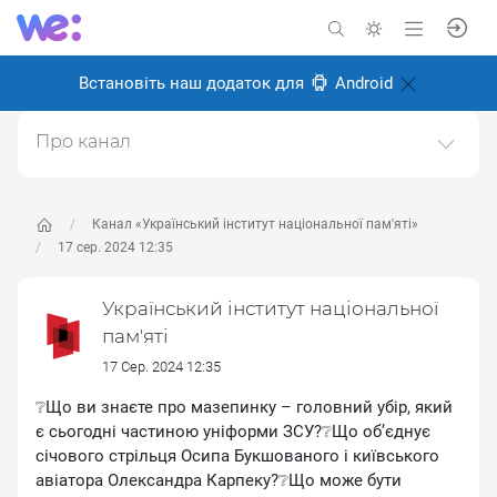
Встановіть наш додаток для
Android
Про канал
Офіційний канал Українського інституту
національної пам'яті
Канал «Український інститут національної пам'яті»
Створено: 22 травня 2025
17 сер. 2024 12:35
Відповідальні:
Miro Baida
Український інститут національної
пам'яті
17 Сер. 2024 12:35
❔Що ви знаєте про мазепинку – головний убір, який
є сьогодні частиною уніформи ЗСУ?❔Що обʼєднує
січового стрільця Осипа Букшованого і київського
авіатора Олександра Карпеку?❔Що може бути