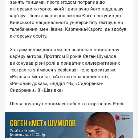
занять танцями, проте згодом потрапив до
акторського гуртка, який і визначив його подальшу
кар’єру. Після закінчення школи Євген вступив до
Київського національного університету театру, кіно і
телебачення імені Івана. Карпенка-Карого, де здобув
акторську освіту.
З отриманням диплома він розпочав повноцінну
кар’єру актора. Протягом 8 років Євген Шумілов
виконував різні ролі в приватних альтернативних
театрах та знімався у серіалах і телепроєктах як:
«Реальна містика», «Агенти справедливості»,
«Речовий доказ», «Відділ 44», «Сидорéнки-
Сидóренки» й «Швидка».
Після початку повномасштабного вторгнення Росії в
Україну в 2022 році він тричі намагався потрапити на
фронт. У цей час Євген працював на пошті, де
відзначився участю в відомій рекламній компанії.
Проте в серпні 2022 року він нарешті зміг долучитися
до Сил оборони України.