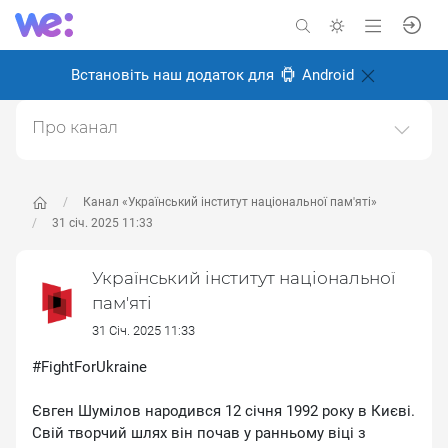
Встановіть наш додаток для
Android
Про канал
Офіційний канал Українського інституту
національної пам'яті
Канал «Український інститут національної пам'яті»
Створено: 22 травня 2025
31 січ. 2025 11:33
Відповідальні:
Miro Baida
Український інститут національної
пам'яті
31 Січ. 2025 11:33
#FightForUkraine
Євген Шумілов народився 12 січня 1992 року в Києві.
Свій творчий шлях він почав у ранньому віці з