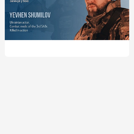
Спочатку Євген Шумілов став зв’язківцем, проте
невдовзі змінив спеціалізацію на бойового медика.
Згодом він став ротним медиком 3-ї роти 1-го
механізованого батальйону 3-ї ОШБр у званні
сержанта. Євген брав участь у чисельних боях в
Авдіївці, Семенівці, Бахмуті, Андріївці, Кліщіївці на
Донеччині, а також на території Харківщини й
Луганщини.
За проявлену хоробрість та порятунок життів своїх
побратимів у найскладніших умовах Євгена
Шумілова було нагороджено почесними нагрудними
знаками «Хрест хоробрих» та «Золотий хрест».
Він загинув 30 квітня 2024 року поблизу села
Нововодяне Луганської області, закривши собою
пораненого побратима під час ворожого штурму.
Євгену назавжди 32 роки.